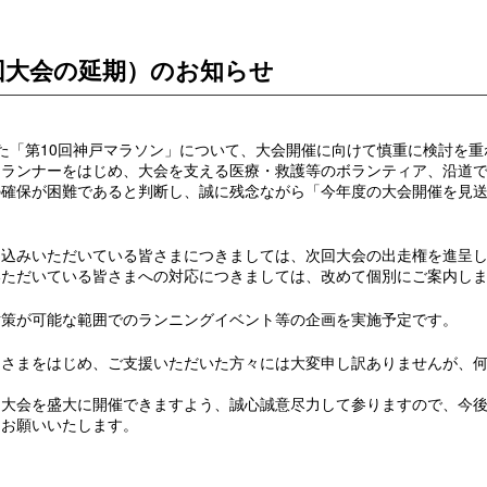
回大会の延期）のお知らせ
ていた「第10回神戸マラソン」について、大会開催に向けて慎重に検討を
、ランナーをはじめ、大会を支える医療・救護等のボランティア、沿道
の確保が困難であると判断し、誠に残念ながら「今年度の大会開催を見
し込みいただいている皆さまにつきましては、次回大会の出走権を進呈
いただいている皆さまへの対応につきましては、改めて個別にご案内し
対策が可能な範囲でのランニングイベント等の企画を実施予定です。
皆さまをはじめ、ご支援いただいた方々には大変申し訳ありませんが、
回大会を盛大に開催できますよう、誠心誠意尽力して参りますので、今
くお願いいたします。