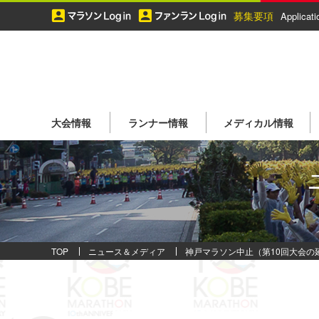
ペ
募集要項
Applicati
ー
ジ
の
先
頭
で
す。
大会情報
ランナー情報
メディカル情報
TOP
ニュース＆メディア
神戸マラソン中止（第10回大会の