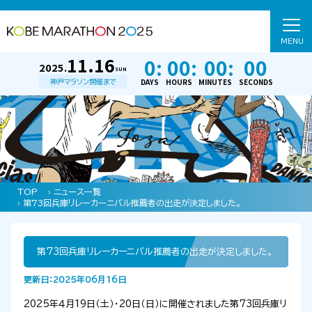
MENU
11.16
0:
00:
00:
00
2025.
SUN
DAYS
HOURS
MINUTES
SECONDS
神戸マラソン開催まで
TOP
›
ニュース一覧
› 第73回兵庫リレーカーニバル推薦者の出走が決定しました。
第73回兵庫リレーカーニバル推薦者の出走が決定しました。
更新日：2025年06月16日
2025年４月
19
日（土）・
20
日（日）に開催されました第
73
回兵庫リ