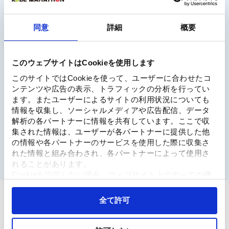
神戸マラソン2025インスタライブ実施決定！
同意
詳細
概要
2025.11.14
神戸マラソン2025 完走メダル、フィニッシャータオルのデザイン
のお知らせ
このウェブサイトはCookieを使用します
このサイトではCookieを使って、ユーザーに合わせたコ
ンテンツや広告の表示、トラフィックの分析を行ってい
1
2
3
4
ます。またユーザーによるサイトの利用状況についても
情報を収集し、ソーシャルメディアや広告配信、データ
次へ
解析の各パートナーに情報を共有しています。ここで収
集された情報は、ユーザーが各パートナーに提供した他
の情報や各パートナーのサービスを使用した際に収集さ
れた情報と組み合わされ、各パートナーによって使用さ
れることがあります。
Cookieを許可しない場合、ウェブサイト上のすべての機
能やコンテンツに完全にアクセスできなくなる可能性が
あります。
全て許可
提携マラソン大会