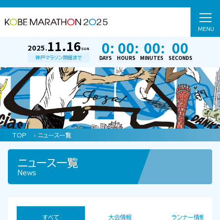
MENU
11.16
0:
00:
00:
00
2025.
SUN
DAYS
HOURS
MINUTES
SECONDS
神戸マラソン開催まで
TOP
› ニュース一覧
ニュース一覧
News
すべて
大会情報
ランナー情報