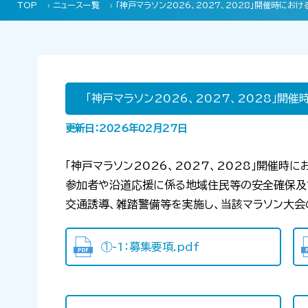
TOP
›
ニュース一覧
› 「神戸マラソン2026、2027、2028」開催時
「神戸マラソン2026、2027、2028」
更新日：2026年02月27日
「神戸マラソン
2026
、
2027
、
2028
」開催時に
参加者や沿道応援に係る地域住民等の安全確保及び
交通誘導、雑踏警備等を実施し、当該マラソン大
①-1：募集要項.pdf