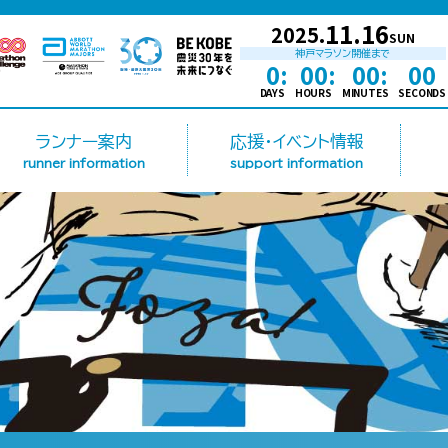
11.16
2025.
SUN
神戸マラソン開催まで
0:
00:
00:
00
DAYS
HOURS
MINUTES
SECONDS
ランナー案内
応援・イベント情報
runner information
support information