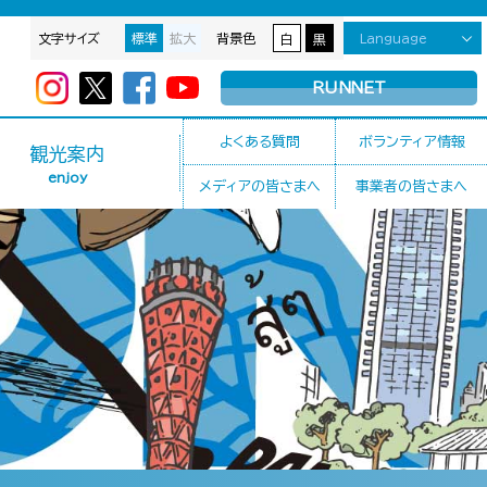
文字サイズ
標準
拡大
背景色
Language
白
黒
RUNNET
よくある質問
ボランティア情報
観光案内
enjoy
メディアの皆さまへ
事業者の皆さまへ