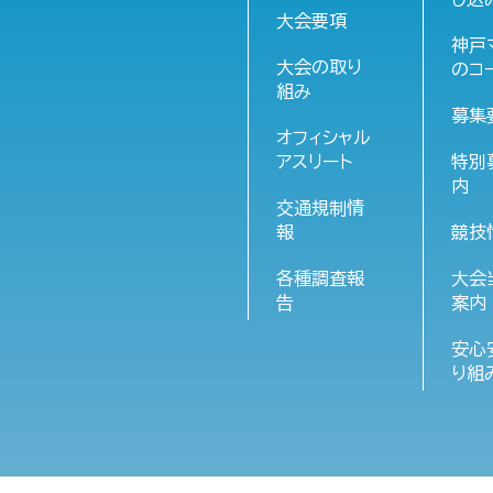
大会要項
神戸
大会の取り
のコ
組み
募集
オフィシャル
アスリート
特別
内
交通規制情
報
競技
各種調査報
大会
告
案内
安心
り組