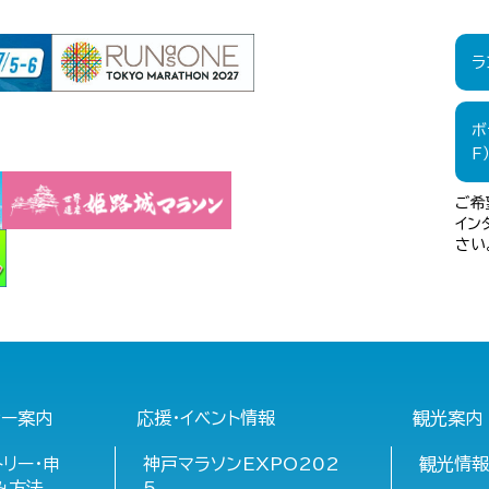
ラ
ボ
F
ご希
イン
さい
ナー案内
応援・イベント情報
観光案内
トリー・申
神戸マラソンEXPO202
観光情
み方法
5