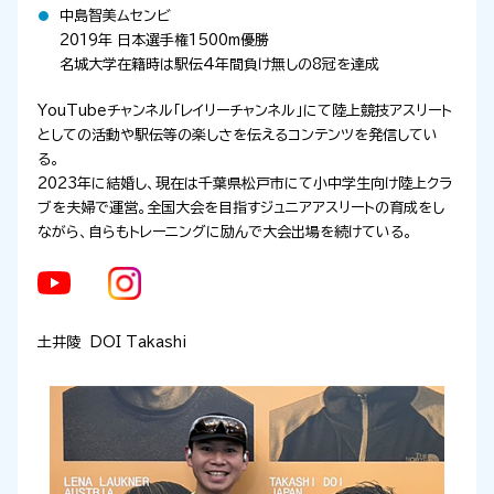
中島智美ムセンビ
2019年 日本選手権
1500m
優勝
名城大学在籍時は駅伝
4
年間負け無しの8冠を達成
YouTube
チャンネル「レイリーチャンネル」にて陸上競技アスリート
としての活動や駅伝等の楽しさを伝えるコンテンツを発信してい
る。
2023年に結婚し、現在は千葉県松戸市にて小中学生向け陸上クラ
ブを夫婦で運営。全国大会を目指すジュニアアスリートの育成をし
ながら、自らもトレーニングに励んで大会出場を続けている。
土井陵 DOI Takashi