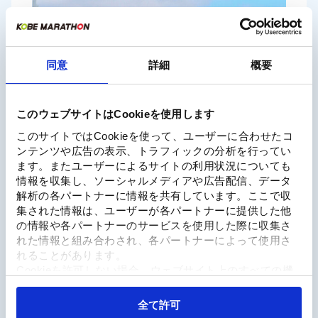
同意
詳細
概要
このウェブサイトはCookieを使用します
このサイトではCookieを使って、ユーザーに合わせたコ
ンテンツや広告の表示、トラフィックの分析を行ってい
ます。またユーザーによるサイトの利用状況についても
情報を収集し、ソーシャルメディアや広告配信、データ
解析の各パートナーに情報を共有しています。ここで収
集された情報は、ユーザーが各パートナーに提供した他
の情報や各パートナーのサービスを使用した際に収集さ
れた情報と組み合わされ、各パートナーによって使用さ
れることがあります。
世界で一番走る書家。15年間で4万人の人々に「あなたを見て言
Cookieを許可しない場合、ウェブサイト上のすべての機
葉を書きます」という即興パフォーマンスを行う。2017年からラン
能やコンテンツに完全にアクセスできなくなる可能性が
ナーとして走り始め、2018年9月のゴビ砂漠マラソン（250km）を
あります。
全て許可
6日間で完走。その後10月に初の著書『やればできる』を出版。