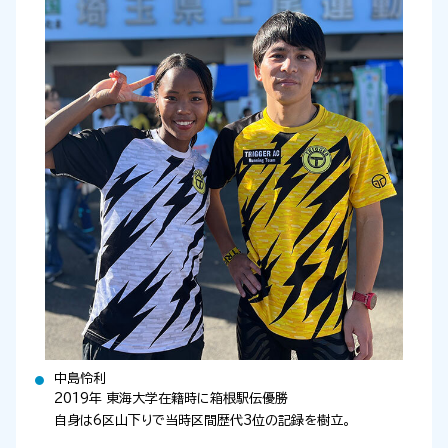
中島怜利
2019
年 東海大学在籍時に箱根駅伝優勝
自身は6区山下りで当時区間歴代
3
位の記録を樹立。