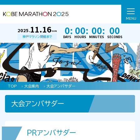
MENU
11.16
0:
00:
00:
00
2025.
SUN
DAYS
HOURS
MINUTES
SECONDS
神戸マラソン開催まで
TOP
›
大会案内
›
大会アンバサダー
大会アンバサダー
PRアンバサダー