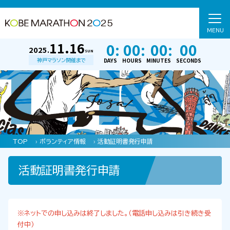
MENU
11.16
0:
00:
00:
00
2025.
SUN
DAYS
HOURS
MINUTES
SECONDS
神戸マラソン開催まで
TOP
›
ボランティア情報
›
活動証明書発行申請
活動証明書発行申請
※ネットでの申し込みは終了しました。（電話申し込みは引き続き受
付中）