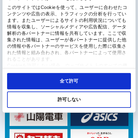
このサイトではCookieを使って、ユーザーに合わせたコ
ンテンツや広告の表示、トラフィックの分析を行ってい
ます。またユーザーによるサイトの利用状況についても
情報を収集し、ソーシャルメディアや広告配信、データ
解析の各パートナーに情報を共有しています。ここで収
Special Sponsor
集された情報は、ユーザーが各パートナーに提供した他
の情報や各パートナーのサービスを使用した際に収集さ
れた情報と組み合わされ、各パートナーによって使用さ
れることがあります。
Cookieを許可しない場合、ウェブサイト上のすべての機
能やコンテンツに完全にアクセスできなくなる可能性が
あります。
Sponsor
全て許可
許可しない