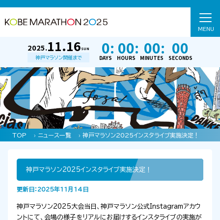
MENU
11.16
0:
00:
00:
00
2025.
SUN
DAYS
HOURS
MINUTES
SECONDS
神戸マラソン開催まで
TOP
›
ニュース一覧
› 神戸マラソン2025インスタライブ実施決定！
神戸マラソン2025インスタライブ実施決定！
更新日：2025年11月14日
神戸マラソン2025大会当日、神戸マラソン公式Instagramアカウ
ントにて、会場の様子をリアルにお届けするインスタライブの実施が