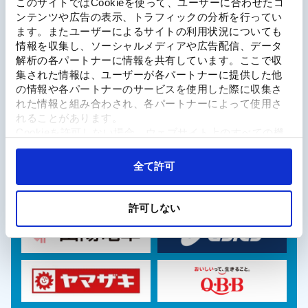
このサイトではCookieを使って、ユーザーに合わせたコ
ンテンツや広告の表示、トラフィックの分析を行ってい
ます。またユーザーによるサイトの利用状況についても
情報を収集し、ソーシャルメディアや広告配信、データ
Special Sponsor
解析の各パートナーに情報を共有しています。ここで収
集された情報は、ユーザーが各パートナーに提供した他
の情報や各パートナーのサービスを使用した際に収集さ
れた情報と組み合わされ、各パートナーによって使用さ
れることがあります。
Cookieを許可しない場合、ウェブサイト上のすべての機
能やコンテンツに完全にアクセスできなくなる可能性が
Sponsor
あります。
全て許可
許可しない