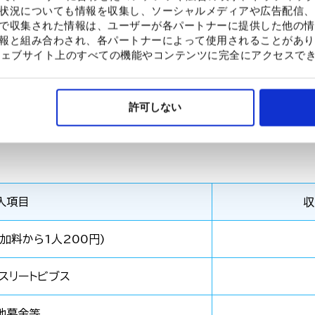
状況についても情報を収集し、ソーシャルメディアや広告配信、
で収集された情報は、ユーザーが各パートナーに提供した他の情
令和5年3月28日現在）
報と組み合わされ、各パートナーによって使用されることがあり
合、ウェブサイト上のすべての機能やコンテンツに完全にアクセスで
 163人（累計1,929人）
許可しない
ンナーから提供いただくウエア等（物的支援）を被災地や開発途上
入項目
収
加料から1人200円)
アスリートビブス
他募金等