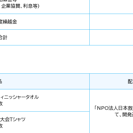
、企業協賛、利息等
)
度繰越金
合計
品
配
ィニッシャータオル
枚
「NPO法人日本救
て、開発
大会Ｔシャツ
枚