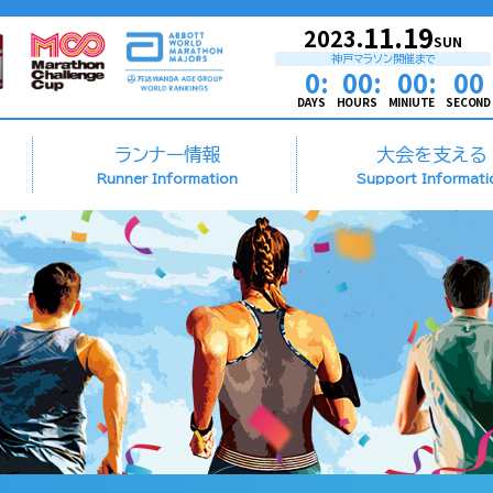
11.19
2023.
SUN
神戸マラソン開催まで
0:
00:
00:
00
DAYS
HOURS
MINIUTE
SECOND
ランナー情報
大会を支える
Runner Information
Support Informati