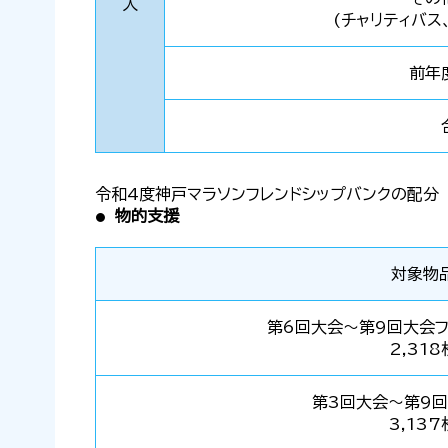
入
(チャリティバス
前年
令和4度神戸マラソンフレンドシップバンクの配分
物的支援
対象物
第6回大会～第9回大会フ
2,318
第3回大会～第9回
3,137