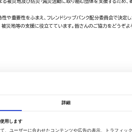
よる被災地及び防災・減災活動に取り組む団体を支援するため、
急性や重要性をふまえ、フレンドシップバンク配分委員会で決定し
、被災地等の支援に役立てています。皆さんのご協力をどうぞよ
詳細
バンク配分委員会からの報告について
を使用します
を使って、ユーザーに合わせたコンテンツや広告の表示、トラフィッ