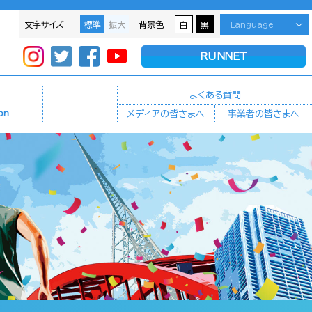
文字サイズ
標準
拡大
背景色
Language
白
黒
RUNNET
よくある質問
on
メディアの皆さまへ
事業者の皆さまへ