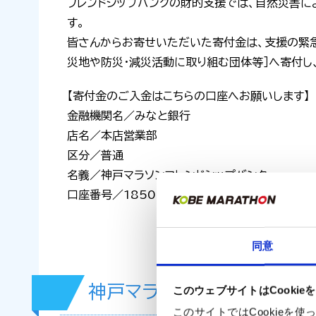
フレンドシップバンクの財的支援では、自然災害に
す。
皆さんからお寄せいただいた寄付金は、支援の緊
災地や防災・減災活動に取り組む団体等］へ寄付し
【寄付金のご入金はこちらの口座へお願いします】
金融機関名／みなと銀行
店名／本店営業部
区分／普通
名義／神戸マラソンフレンドシップバンク
口座番号／1850561
同意
神戸マラソンフレンドシップ
このウェブサイトはCookie
このサイトではCookie