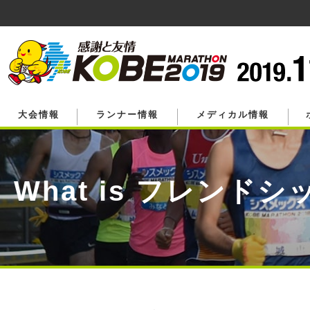
ペ
ー
ジ
の
先
頭
で
す。
大会情報
ランナー情報
メディカル情報
What is フレンド