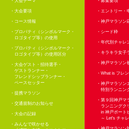
大会テーマ
募集要項
大会要項
エントリー・
コース情報
神戸マラソン
プロパティ（シンボルマーク・
シード枠
ロゴタイプ等）の使用
年代別チャレ
プロパティ（シンボルマーク・
キラキラ女子
ロゴタイプ等）の使用区分
神戸マラソン
大会ゲスト・招待選手・
ゲストランナー・
What is 
フレンドシップランナー・
ペースセッター
神戸マラソン
特別ランニン
提携マラソン
第９回神戸マ
交通規制のお知らせ
ランニングク
in 神戸ポー
大会の記録
～ Let’s 
みんなで咲かせる
神戸マラソン