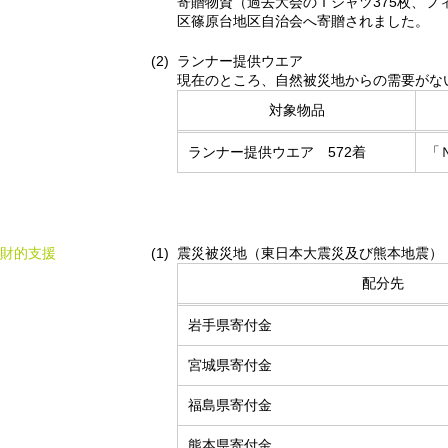
寄贈物資（過去大会のＴシャツ375枚、フ
区篠原台地区自治会へ寄贈されました。
ランナー提供ウエア
現在のところ、自然被災地からの需要がな
対象物品
ランナー提供ウエア 572着
「
財的支援
震災被災地（東日本大震災及び熊本地震）
配分先
岩手県寄付金
宮城県寄付金
福島県寄付金
熊本県寄付金