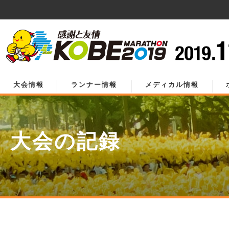
ペ
ー
ジ
の
先
頭
で
す。
大会情報
ランナー情報
メディカル情報
大会の記録