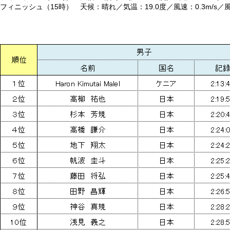
フィニッシュ（15時） 天候：晴れ／気温：19.0度／風速：0.3m/s