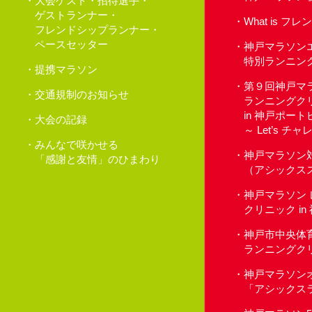
大会ゲスト・招待選手・
ゲストランナー・
What is 
フレンドシップランナー・
ペースセッター
神戸マラソン
特別ランニン
提携マラソン
第９回神戸マ
交通規制のお知らせ
ランニングク
in 神戸ポー
大会の記録
～ Let’s 
みんなで咲かせる
神戸マラソン
「感謝と友情」のひまわり
（アシックス
神戸マラソン
クリニック i
神戸市中央体
ランニングク
神戸マラソン
「アシックス