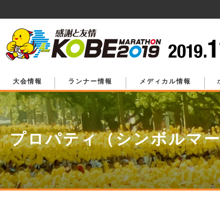
ペ
ー
ジ
の
先
頭
で
す。
大会情報
ランナー情報
メディカル情報
プロパティ（シンボルマ