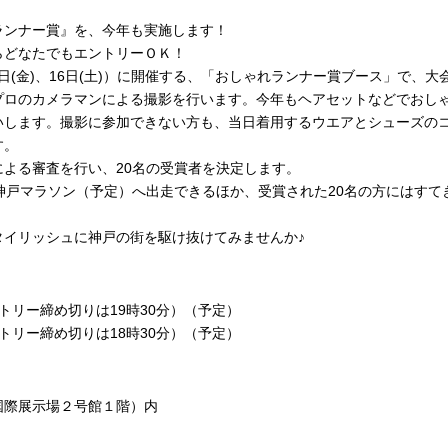
ランナー賞』を、今年も実施します！
らどなたでもエントリーＯＫ！
15日(金)、16日(土)）に開催する、「おしゃれランナー賞ブース」で、
プロのカメラマンによる撮影を行います。今年もヘアセットなどでおし
いします。撮影に参加できない方も、当日着用するウエアとシューズの
す。
よる審査を行い、20名の受賞者を決定します。
神戸マラソン（予定）へ出走できるほか、受賞された20名の方にはすて
タイリッシュに神戸の街を駆け抜けてみませんか♪
ントリー締め切りは19時30分）（予定）
ントリー締め切りは18時30分）（予定）
戸国際展示場２号館１階）内