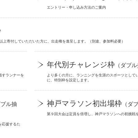
エントリー・申し込み方法のご案内
枠
円以上寄付していただいた方に、出走権を進呈します。（別途、参加料必要）
年代別チャレンジ枠
（ダブル
指すランナーを
より多くの方に、ランニングを生涯のスポーツとして
に、特別枠を設定します。
神戸マラソン初出場枠
ダブル抽
（ダ
第９回大会は定員を倍増し、神戸マラソンへの初挑戦
を応援するた