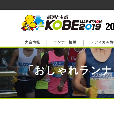
ペ
ー
ジ
の
先
頭
で
す。
大会情報
ランナー情報
メディカル情
「おしゃれランナ