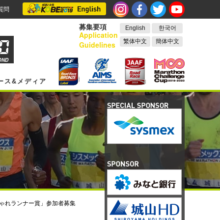
質問
募集要項
English
한국어
Application
繁体中文
簡体中文
Guidelines
OND
ース&メディア
ゃれランナー賞」参加者募集