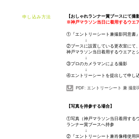
【おしゃれランナー賞ブースにて撮
申し込み方法
※神戸マラソン当日に着用するウエ
①『エントリーシート兼撮影同意書
↓
②ブースに設置している更衣室にて
神戸マラソン当日着用するウエアと
↓
③プロのカメラマンによる撮影
↓
④エントリーシートを提出して申し
PDF: エントリーシート 兼 撮影
【写真を持参する場合】
①写真（神戸マラソン当日着用する
ランナー賞ブースへ持参
↓
②『エントリーシート兼肖像権使用