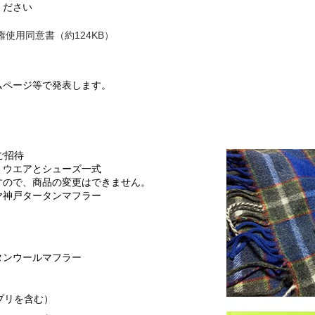
ください
像権使用同意書（約124KB）
ムページ等で発表します。
ご招待
 ウエアとシューズ一式
ので、商品の変更はできません。
ヤ神戸タータンマフラー
タンウールマフラー
プリを含む）