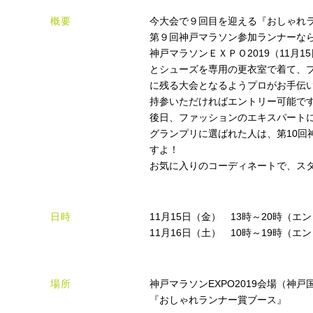
概要
今大会で９回目を迎える『おしゃれ
第９回神戸マラソン参加ランナーな
神戸マラソンＥＸＰＯ2019（11月
とシューズを専用の更衣室で着て、
に残る大会となるようプロがお手伝
持参いただければエントリー可能で
後日、ファッションのエキスパートに
グランプリに選ばれた人は、第10回
すよ！
お気に入りのコーディネートで、ス
日時
11月15日（金） 13時～20時（エ
11月16日（土） 10時～19時（エ
場所
神戸マラソンEXPO2019会場（神
『おしゃれランナー賞ブース』