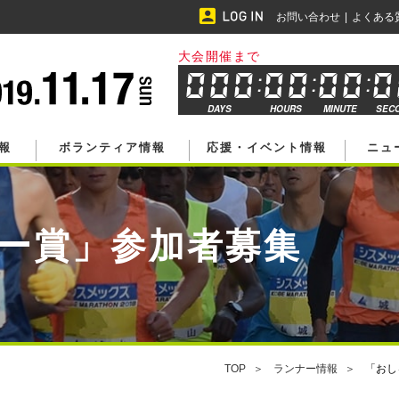
お問い合わせ
よくある
大会開催まで
DAYS
HOURS
MINUTE
SEC
報
ボランティア情報
応援・イベント情報
ニュ
ー賞」参加者募集
TOP
ランナー情報
「おし