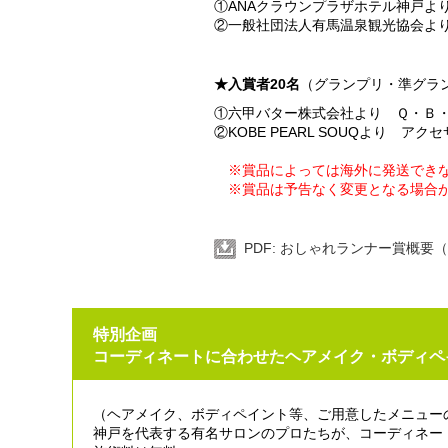
①ANAクラウンプラザホテル神戸よ
②一般社団法人有馬温泉観光協会よ
★入賞者20名
（グランプリ・準グラ
①六甲バター株式会社より Ｑ・Ｂ
②KOBE PEARL SOUQより ア
※賞品によっては海外に発送できな
※賞品は予告なく変更となる場合
PDF: おしゃれランナー賞概要（
特別企画
コーディネートに合わせたヘアメイク・ボディペ
（ヘアメイク、ボディペイント等、ご用意したメニュー
神戸を代表する有名サロンのプロたちが、コーディネー