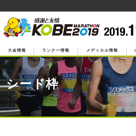
ペ
ー
ジ
の
先
頭
で
す。
大会情報
ランナー情報
メディカル情報
シード枠