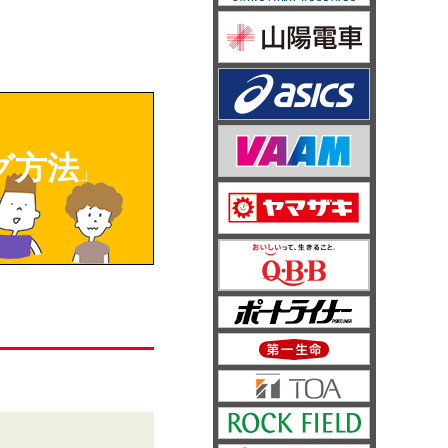
グ方法
」