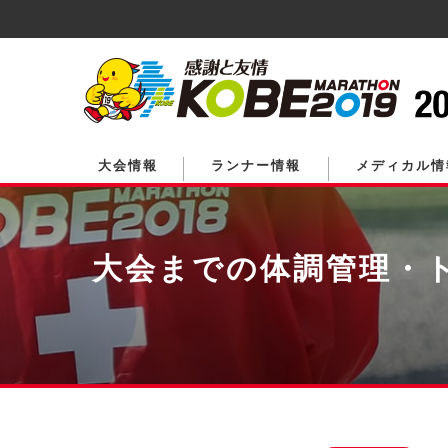
ペ
ー
ジ
の
先
頭
で
す。
大会情報
ランナー情報
メディカル情
大会までの体調管理・