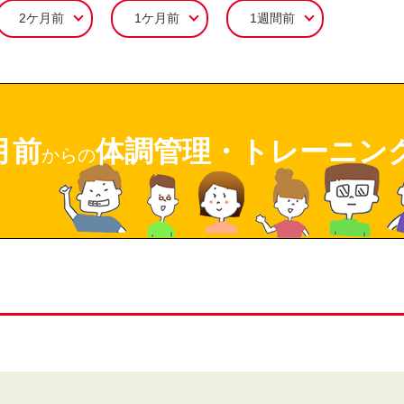
2ケ月前
1ケ月前
1週間前
月前
体調管理・トレーニン
からの