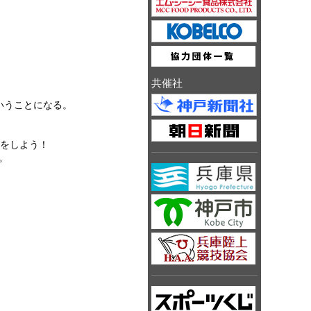
共催社
いうことになる。
持をしよう！
。