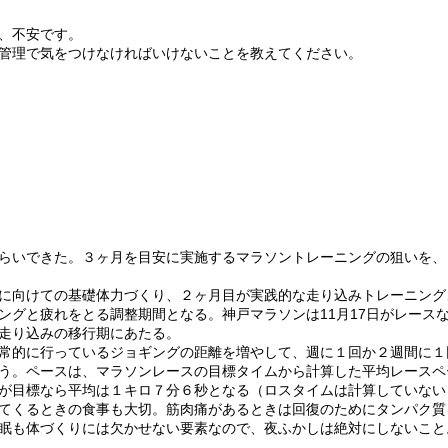
、不安です。
管理で気をつけなければいけないことを教えてください。
らいできた。３ヶ月を目安に実施するマラソントレーニングの狙いを、
に向けての基礎体力づくり、２ヶ月目が実践的な走り込みトレーニング
ングと疲れをとる調整期間となる。神戸マラソンは11月17日がレース
走り込みの移行期にあたる。
常的に行っているジョギングの距離を増やして、週に１回か２週間に１
う。ペースは、マラソンレースの目標タイムから計算した平均レースペ
が目標なら平均は１キロ７分６秒となる（ロスタイムは計算していない
てくるときの食事も大切。筋肉痛があるときは回復のためにタンパク質
眠も体づくりには欠かせない要素なので、夜ふかしは絶対にしないこと