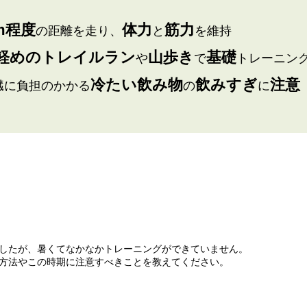
km程度
体力
筋力
の距離を走り、
と
を維持
軽めのトレイルラン
山歩き
基礎
や
で
トレーニン
冷たい飲み物
飲みすぎ
注意
臓に負担のかかる
の
に
したが、暑くてなかなかトレーニングができていません。
方法やこの時期に注意すべきことを教えてください。