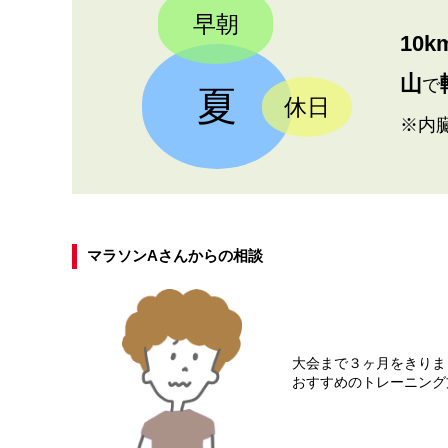
早朝
10
山
で
夏
休日
※内
マラソンAさんからの相談
大会まで３ヶ月をきりま
おすすめのトレーニング