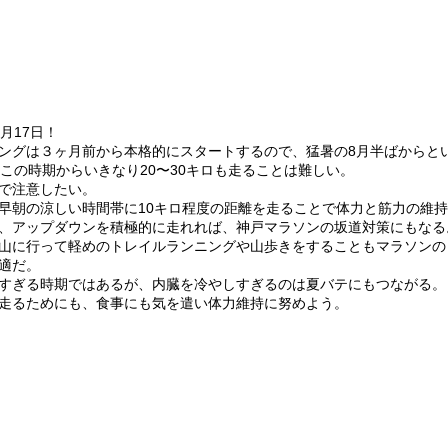
月17日！
ングは３ヶ月前から本格的にスタートするので、猛暑の8月半ばからと
るこの時期からいきなり20〜30キロも走ることは難しい。
で注意したい。
早朝の涼しい時間帯に10キロ程度の距離を走ることで体力と筋力の維
、アップダウンを積極的に走れれば、神戸マラソンの坂道対策にもなる
山に行って軽めのトレイルランニングや山歩きをすることもマラソンの
適だ。
すぎる時期ではあるが、内臓を冷やしすぎるのは夏バテにもつながる。
走るためにも、食事にも気を遣い体力維持に努めよう。