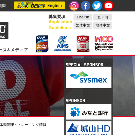
質問
募集要項
English
한국어
Application
繁体中文
簡体中文
Guidelines
OND
ース&メディア
体調管理・トレーニング情報