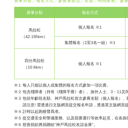
賽事分類╱報名方式╱參賽者類型╱名額╱時間限制╱參
賽事分類
報名方式
個人報名 ※1
馬拉松
（42.195km）
集體報名（2至3名一組）※1
四分馬拉松
個人報名 ※1
（10.6km）
※１
每人只能以個人或集體的報名方式參加一項比賽。
※２
包含殘障者（持有《殘障手冊》者）、旅外人士、3・11災
※３
包括年齡段名額、神戶馬拉松首次參賽名額（個人報名）、
請注意! 需透過日文版網頁提交報名申請，透過英文版網頁
※４
計時以起跑槍聲爲准。
※５
從交通安全和警備業務、以及競賽運行等效率起見，在各路
※６
慈善捐款將捐贈給“神戶馬拉松友誼金庫”。