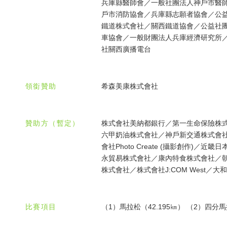
兵庫縣醫師會／一般社團法人神戶市醫
戶市消防協會／兵庫縣志願者協會／公
鐵道株式會社／關西鐵道協會／公益社
車協會／一般財團法人兵庫經濟研究所／
社關西廣播電台
領銜贊助
希森美康株式會社
贊助方（暫定）
株式會社美納都銀行／第一生命保險株
六甲奶油株式會社／神戶新交通株式會社／
會社Photo Create (攝影創作
永貿易株式會社／康內特食株式會社／朝日
株式會社／株式會社J:COM West／
比賽項目
（1）馬拉松（42.195㎞） （2）四分馬