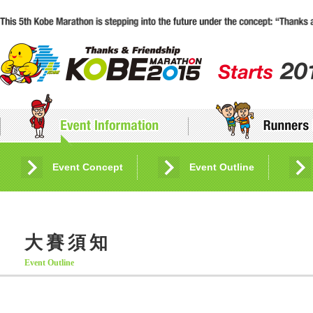
Event Concept
Application Guidelines
Event Outline
Entry and Applic
大賽須知
Event Outline