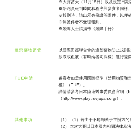
※大賽當天（11月15日）以及規定日
※陪跑員報到時間和程序與參賽者同樣
※報到時，請出示身份證等證件，以便
※無證件者不受理報到。
※殘障人士請攜帶《殘障手冊》
違禁藥物監管
以國際田徑聯合會的違禁藥物防止規則
尿液或血液（有時兩者均採樣）進行違禁
TUE申請
參賽者如需使用國際標準《禁用物質和
權》（TUE）。
詳情請參考日本陸連醫事委員會官網（http://ww
（http://www.playtruejapan.org/）。
其他事項
（1）
（1）若由于不應歸咎于主辦方的
（2）
本次大賽以日本國內相關法律為