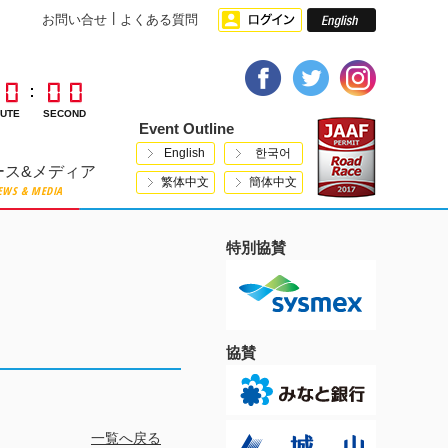
お問い合せ
よくある質問
NUTE
SECOND
Event Outline
English
한국어
ース&メディア
繁体中文
簡体中文
EWS & MEDIA
特別協賛
協賛
一覧へ戻る