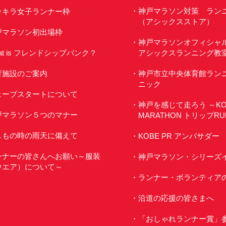
神戸マラソン対策 ラン
ラキラ女子ランナー枠
（アシックスストア）
戸マラソン初出場枠
神戸マラソンオフィシャ
at is フレンドシップバンク？
アシックスランニング教
育施設のご案内
神戸市立中央体育館ラン
ニック
ェーブスタートについて
神戸を感じて走ろう ～KO
戸マラソン５つのマナー
MARATHON トリップR
しもの時の雨天に備えて
KOBE PR アンバサダー
ンナーの皆さんへお願い～服装
神戸マラソン・シリーズ
ウエア）について～
ランナー・ボランティア
沿道の応援の皆さまへ
「おしゃれランナー賞」