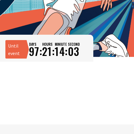
DAYS
HOURS
MINIUTE
SECOND
Until
97:
21:
14:
03
event