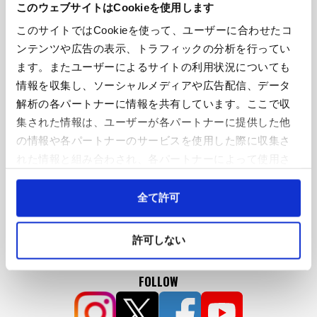
このウェブサイトはCookieを使用します
このサイトではCookieを使って、ユーザーに合わせたコ
ンテンツや広告の表示、トラフィックの分析を行ってい
ます。またユーザーによるサイトの利用状況についても
情報を収集し、ソーシャルメディアや広告配信、データ
If you cannot watch the video, please enable
解析の各パートナーに情報を共有しています。ここで収
cookies.
集された情報は、ユーザーが各パートナーに提供した他
Cookie Settings
の情報や各パートナーのサービスを使用した際に収集さ
れた情報と組み合わされ、各パートナーによって使用さ
れることがあります。
SNS
Cookieを許可しない場合、ウェブサイト上のすべての機
全て許可
能やコンテンツに完全にアクセスできなくなる可能性が
あります。
許可しない
FOLLOW