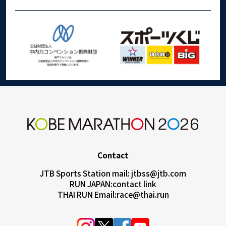
Contact
JTB Sports Station mail:
jtbss@jtb.com
RUN JAPAN:
contact link
THAI RUN Email:
race@thai.run