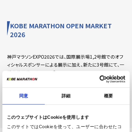
KOBE MARATHON OPEN MARKET
2026
神戸マラソンEXPO2026では、国際展示場1,2号館でのオフ
ィシャルスポンサーによる展示に加え、新たに3号館にて、一
般公募団体による展示「KOBE MARATHON OPEN
MARKET 2026」を開催します。詳しくは下記をご確認くださ
い。
同意
詳細
概要
https://kobe-marathon.net/2026/global/race/mar
ket/
このウェブサイトはCookieを使用します
このサイトではCookieを使って、ユーザーに合わせたコ