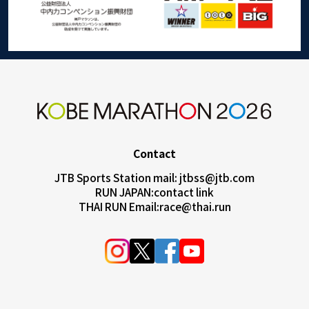
Contact
JTB Sports Station mail:
jtbss@jtb.com
RUN JAPAN:
contact link
THAI RUN Email:
race@thai.run