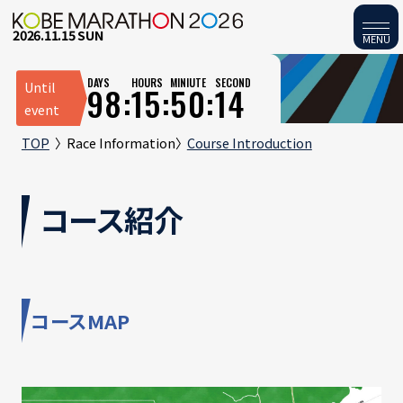
2026.11.15 SUN
MENU
DAYS
HOURS
MINIUTE
SECOND
Until
98:
15:
50:
14
event
TOP
Race Information
Course Introduction
コース紹介
コースMAP