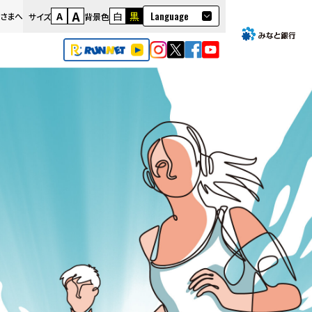
A
Language
A
白
黒
さまへ
サイズ
背景色
日本語
English
繁體語