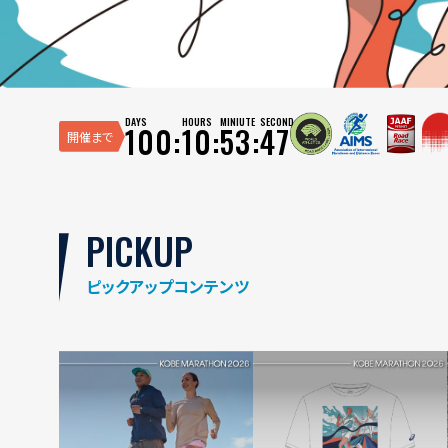
DAYS
HOURS
MINIUTE
SECOND
100:
10:
53:
46
開催まで
PICKUP
ピックアップコンテンツ