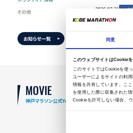
2026.07.21
2026.07.01
2026.07.02
2026.05.11
ボラン
ラン
大
大
その他
2026.07.17
ラン
お知らせ一覧
同意
このウェブサイトはCookie
このサイトではCookie
ユーザーによるサイトの利用
情報を共有しています。ここ
MOVIE
を使用した際に収集された情
神戸マラソン公式YouTube
Cookieを許可しない場