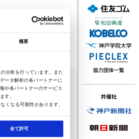
戸マラソンスペシャルサイト開
学 7月2日より募集開始！
概要
クの分析を行っています。また
データ解析の各パートナーに
報や各パートナーのサービス
共催社
ます。
マラソン公式
きなくなる可能性があります。
全て許可