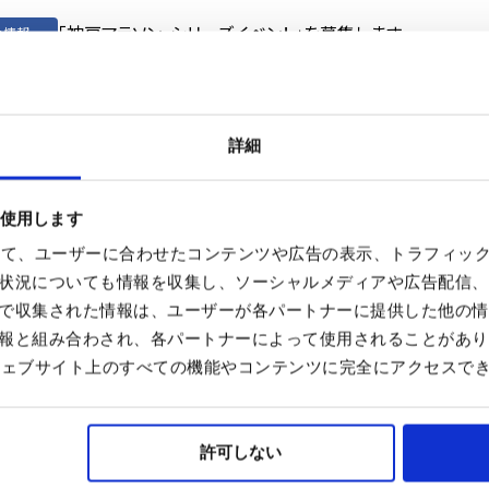
「神戸マラソン・シリーズイベント」を募集します
神戸マラソン2026 ランニングパートナー アシックス×神
神戸マラソンレディスランニングクリニック in 神戸学院大
団体ボランティアの募集を開始しました
ティア情報
ナー情報
会情報
会情報
設のお知らせ
神戸マラソン2026「ランナーエピソード」を募集します
ナー情報
詳細
を使用します
を使って、ユーザーに合わせたコンテンツや広告の表示、トラフィッ
状況についても情報を収集し、ソーシャルメディアや広告配信、
で収集された情報は、ユーザーが各パートナーに提供した他の情
報と組み合わされ、各パートナーによって使用されることがあり
神戸
合、ウェブサイト上のすべての機能やコンテンツに完全にアクセスで
許可しない