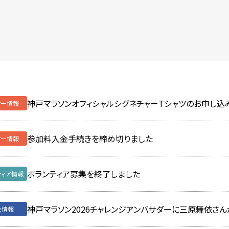
神戸マラソンオフィシャルシグネチャーTシャツのお申し込
神戸マラソン2026チャレンジアンバサダーに三原舞依さ
神戸マラソンオフィシャルシグネチャーTシャツのお申し込
ボランティア募集を終了しました
「ランナー応援絵画」受賞作品発表！
ティア情報
ナー情報
ナー情報
会情報
の他
参加料入金手続きを締め切りました
「神戸マラソン・シリーズイベント」を募集します
参加料入金手続きを締め切りました
ボランティア募集のうち一部定員到達のお知らせ
「KOBE MARATHON OPEN MARKET 2026」出展者 
ティア情報
ナー情報
ナー情報
会情報
の他
ボランティア募集を終了しました
神戸マラソン2026のワールドアスレティックス・ロードレ
神戸マラソン2026「ランナーエピソード」を募集します
ボランティア募集のうち一部定員到達のお知らせ
「ランナー応援絵画」大募集！今年のテーマは「わくわくをつ
ティア情報
ティア情報
ナー情報
会情報
の他
神戸マラソン2026チャレンジアンバサダーに三原舞依さ
神戸マラソン応援ランナー枠は募集を終了しました。
最新AI技術を活用した「RunConcierge」を導入しました
個人ボランティアの募集を開始しました
ティア情報
ナー情報
会情報
会情報