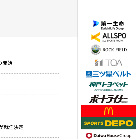
み開始
んが就任決定
み開始
募集のお知らせ
ースラベルについて
なごう」
んが就任決定