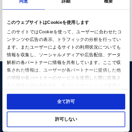
同意
詳細
概要
2024大会(PDF:約796KB)
このウェブサイトはCookieを使用します
2025大会(PDF:約754KB)
このサイトではCookieを使って、ユーザーに合わせたコ
ンテンツや広告の表示、トラフィックの分析を行ってい
ます。またユーザーによるサイトの利用状況についても
情報を収集し、ソーシャルメディアや広告配信、データ
解析の各パートナーに情報を共有しています。ここで収
集された情報は、ユーザーが各パートナーに提供した他
の情報や各パートナーのサービスを使用した際に収集さ
ご希望の方への郵送は行っていません。
れた情報と組み合わされ、各パートナーによって使用さ
インターネットからダウンロードしてください。
れることがあります。
Cookieを許可しない場合、ウェブサイト上のすべての機
全て許可
ランナー募集パンフレット（PDF）
能やコンテンツに完全にアクセスできなくなる可能性が
あります。
許可しない
ボランティア募集パンフレット（PDF）