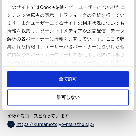
このサイトではCookieを使って、ユーザーに合わせたコ
神戸マラソンの大会テーマは「感謝と友情」。地震の被災地
ンテンツや広告の表示、トラフィックの分析を行ってい
域で開催されるマラソン大会と交流し、マラソンを通じて阪
ます。またユーザーによるサイトの利用状況についても
神・淡路大震災からの復興・復旧へ感謝する想い、震災の経
情報を収集し、ソーシャルメディアや広告配信、データ
験と教訓を全国へ広く発信しています。
解析の各パートナーに情報を共有しています。ここで収
熊本城マラソン
集された情報は、ユーザーが各パートナーに提供した他
の情報や各パートナーのサービスを使用した際に収集さ
れた情報と組み合わされ、各パートナーによって使用さ
れることがあります。
Cookieを許可しない場合、ウェブサイト上のすべての機
全て許可
能やコンテンツに完全にアクセスできなくなる可能性が
熊本城マラソンは2012年から熊本市で開催されており、熊
あります。
許可しない
本市の中心部から南西部を経て、国の特別史跡に指定され
ている「熊本城」をフィニッシュとする熊本の歴史や街並み
をめぐるコースとなっています。
https://kumamotojyo-marathon.jp/