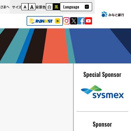
A
Language
A
白
黒
さまへ
サイズ
背景色
日本語
English
繁體語
Special Sponsor
Sponsor