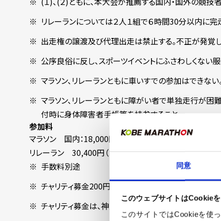
(１)、(２)ともに、本大会が推薦する国内・国外の競
リレーランについては２人１組で６時間30分以内に
出走権の譲渡及び代理出走は禁止する。不正が発覚し
公序良俗に反し、スポーツイベントにふさわしくない
マラソン、リレーランともに車いすでの参加はできない
マラソン、リレーランともに障がい者で単独走行が困難
付時に身体障害者手帳等を持参すること。
参加料
マラソン 国内：18,000円 海外：24,200円
リレーラン 30,400円（２人分）
手数料別途
同意
チャリティ募金200円（１人あたり）を含む
このウェブサイトはCookie
チャリティ募金は、神戸マラソンフレンドシップバンクで
このサイトではCookie