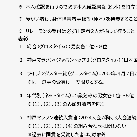
本人確認を行うので必ず本人確認書類（原本）を持参す
障がい者は、身体障害者手帳等（原本）を持参するこ
リレーランの受付は必ず出走者２人が揃って行うこと。
表彰
総合（グロスタイム）：男女各１位～８位
神戸マラソン・ジャパントップ８（グロスタイム）：日
ライジングスター賞（グロスタイム）：2003年４月
※同一選手の受賞は一度限りとする。
年代別（ネットタイム）：５歳刻みの男女各１位～８位
※（１）、（２）、（３）の表彰対象者を除く。
神戸マラソン連続入賞者：2024大会以降、３大会連
※（１）、（２）、（３）、（４）の組み合わせは問わない。
※過去に同賞を受賞した者は、対象外