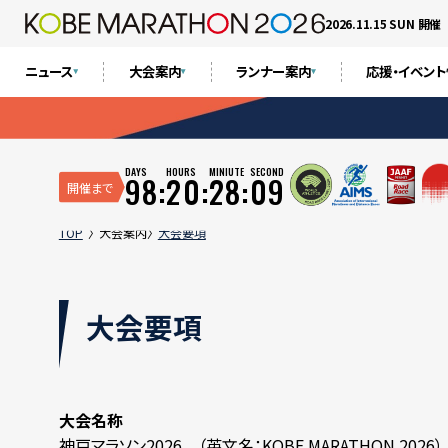
2026.11.15 SUN 開催
ニュース
大会案内
ランナー案内
応援・イベン
DAYS
HOURS
MINIUTE
SECOND
98:
20:
28:
08
開催まで
TOP
大会案内
大会要項
大会要項
大会名称
神戸マラソン2026 （英文名：KOBE MARATHON 2026