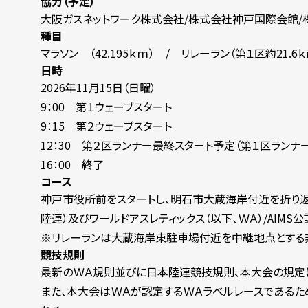
協力（予定）
大阪ガスネットワーク株式会社/株式会社神戸国際会館
種目
マラソン （42.195ｋｍ） / リレーラン（第１区約21.6ｋ
日時
2026年11月15日（日曜）
9：00 第１ウェーブスタート
9：15 第２ウェーブスタート
12：30 第２区ランナー最終スタート予定（第１区ランナ
16：00 終了
コース
神戸市役所前をスタートし、明石市大蔵海岸付近を折り返
陸連）及びワールドアスレティックス（以下、ＷＡ）/AIMS
※リレーランは大蔵海岸東駐車場付近を中継地点とする
競技規則
最新のＷＡ規則並びに日本陸連競技規則、本大会の規定
また、本大会はＷＡが認定するＷＡラベルレースであるため、 World