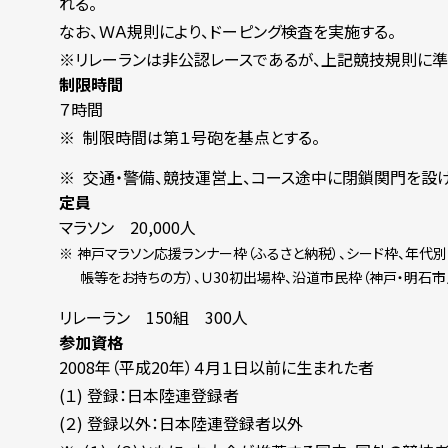
れる。
なお、ＷＡ規則により、ドーピング検査を実施する。
※リレーランは非公認レースであるが、上記競技規則に準
制限時間
７時間
制限時間は第１号砲を基点とする。
交通・警備、競技運営上、コース途中に閉鎖関門を設
定員
マラソン 20,000人
神戸マラソン応援ランナー枠（ふるさと納税）、シード枠、年代
帳等をお持ちの方）、Ｕ30初出場枠、沿道市民枠（神戸・明石市
リレーラン 150組 300人
参加資格
2008年（平成20年）４月１日以前に生まれた者
(１) 登録：日本陸連登録者
(２) 登録以外：日本陸連登録者以外