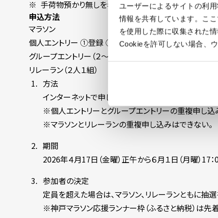
手荷物預かり無しを希望される方は参加料が1,000円
ユーザーによるサイトの利用
申込方法
情報を共有しています。ここ
マラソン
を使用した際に収集された情
個人エントリー ①登録 ②登録以外
Cookieを許可しない場
グループエントリー（２～３人） 登録以外
リレーラン（２人１組）
方法
インターネットで申し込むこと
※個人エントリーとグループエントリーの重複申し込
※マラソンとリレーランの重複申し込みはできない。
期間
2026年４月17日（金曜）正午から６月１日（月曜）17：
参加者の決定
定員を超えた場合は、マラソン、リレーランともに抽選
※神戸マラソン応援ランナー枠（ふるさと納税）は先