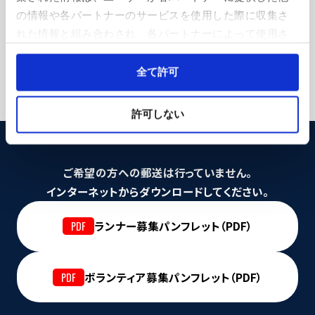
神戸を代表するフォトジェニックなランドマークが揃う「メリ
の情報や各パートナーのサービスを使用した際に収集さ
ケンパーク」と「ハーバーランド」は、神戸観光に来たらまず
れた情報と組み合わされ、各パートナーによって使用さ
訪れたいエリア。そんな神戸を象徴する神戸ハーバーランド
れることがあります。
でフィニッシュ。
Cookieを許可しない場合、ウェブサイト上のすべての機
全て許可
能やコンテンツに完全にアクセスできなくなる可能性が
あります。
許可しない
ご希望の方への郵送は行っていません。
インターネットからダウンロードしてください。
ランナー募集パンフレット（PDF）
ボランティア募集パンフレット（PDF）