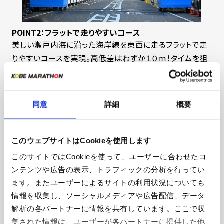
POINT2：フラットで走りやすいコース
美しい瀬戸内海に沿った海岸線を東西に走るフラットで走
りやすいコースを実現。高低差はわずか１０ｍ！タイムを狙
う人にも、マラソンを初めて挑戦する人にもおススメ。
同意
詳細
概要
このウェブサイトはCookieを使用します
このサイトではCookieを使って、ユーザーに合わせたコ
ンテンツや広告の表示、トラフィックの分析を行ってい
ます。またユーザーによるサイトの利用状況についても
情報を収集し、ソーシャルメディアや広告配信、データ
解析の各パートナーに情報を共有しています。ここで収
POINT3："KOBE"でフィニッシュ
集された情報は、ユーザーが各パートナーに提供した他