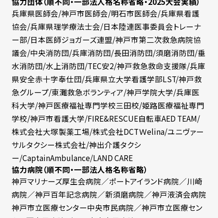
協力団体（順不同・一部法人格名称省略・2025大会実績）
兵庫県医師会/神戸市医師会/明石市医師会/兵庫県看護
協会/兵庫県理学療法士会/日本陸連医事委員会トレーナ
ー部/日本医師ジョガーズ連盟/神戸市第二次救急病院協
議会/中央消防団/兵庫消防団/長田消防団/須磨消防団/垂
水消防団/水上消防団/TEC安2/神戸救急救命支援隊/兵庫
県安全赤十字奉仕団/兵庫県立大学看護学部LST/神戸救
急グループ/東灘救急ボランティア/神戸学院大学/兵庫医
科大学/神戸医療福祉専門学校三田校/姫路医療福祉専門
学校/神戸市看護大学/FIRE&RESCUE自転車AED TEAM/
株式会社大塚製薬工場/株式会社DCTＷelina/ユニヴァー
サルタクシー株式会社/神出介護タクシ
ー/CaptainAmbulance/LAND CARE
協力病院（順不同・一部法人格名称省略）
神戸マリナーズ厚生会病院／ポートアイランド病院／川崎
病院／神戸百年記念病院／新須磨病院／神戸液済会病院
神戸市立医療センター中央市民病院／神戸市立医療セン