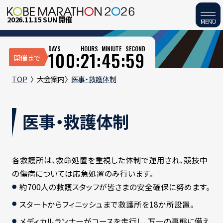
2026.11.15 SUN 開催
MENU
DAYS
HOURS
MINIUTE
SECOND
100:
21:
45:
58
開催まで
TOP
大会案内
医事・救護体制
医事・救護体制
各救護所は、救命処置を重視した体制で運用され、競技中
の傷病については応急処置のみ行います。
約700人の救護スタッフが皆さまの安全確保に努めます。
スタートからフィニッシュまで救護所を18か所設置。
メディカルランナーがコースを走行し、万一の事態に備え