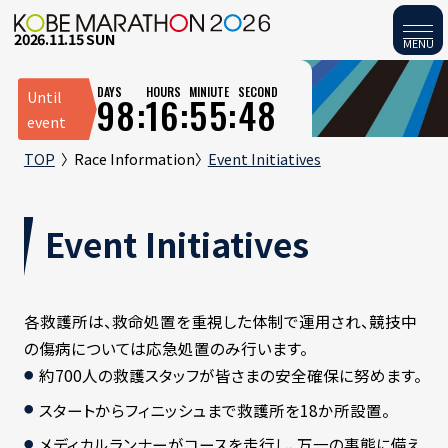
2026.11.15 SUN
MENU
DAYS
HOURS
MINIUTE
SECOND
Until
98:
16:
55:
47
event
TOP
Race Information
Event Initiatives
Event Initiatives
各救護所は、救命処置を重視した体制で運用され、競技中
の傷病については応急処置のみ行います。
約700人の救護スタッフが皆さまの安全確保に努めます。
スタートからフィニッシュまで救護所を18か所設置。
メディカルランナーがコースを走行し、万一の事態に備え