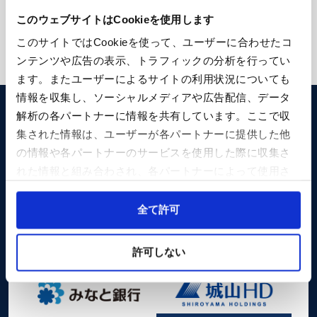
このウェブサイトはCookieを使用します
このサイトではCookieを使って、ユーザーに合わせたコ
ンテンツや広告の表示、トラフィックの分析を行ってい
ます。またユーザーによるサイトの利用状況についても
情報を収集し、ソーシャルメディアや広告配信、データ
解析の各パートナーに情報を共有しています。ここで収
Special Sponsor
集された情報は、ユーザーが各パートナーに提供した他
の情報や各パートナーのサービスを使用した際に収集さ
れた情報と組み合わされ、各パートナーによって使用さ
れることがあります。
Cookieを許可しない場合、ウェブサイト上のすべての機
全て許可
能やコンテンツに完全にアクセスできなくなる可能性が
あります。
Sponsor
許可しない