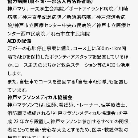
協力病院（順不同・一部法人格名称省略）
神戸マリナーズ厚生会病院／ポートアイランド病院／川崎
病院／神戸百年記念病院／新須磨病院／神戸液済会病
院/
神戸市立医療センター中央市民病院／神戸市立医療セ
ンター西市民病院／明石市立市民病院
AEDの配備
万が一の心肺停止事案に備え、コース上に500m~1km間
隔でAEDを保持したボランティアスタッフを配置しているほ
か、コース周辺のまちかど救急ステーション等のAEDも活用
します。
また、自転車でコースを巡回する「自転車AED隊」も配置し
ています。
神戸マラソンメディカル協議会
神戸マラソンでは、医師、看護師、トレーナー、理学療法士、
消防職で構成される「神戸マラソンメディカル協議会」を平
成
23
年から設置し、神戸マラソンに参加するすべての関係
者にとって安全・安心な大会とするため、医事・救護体制の
構築に努めています。