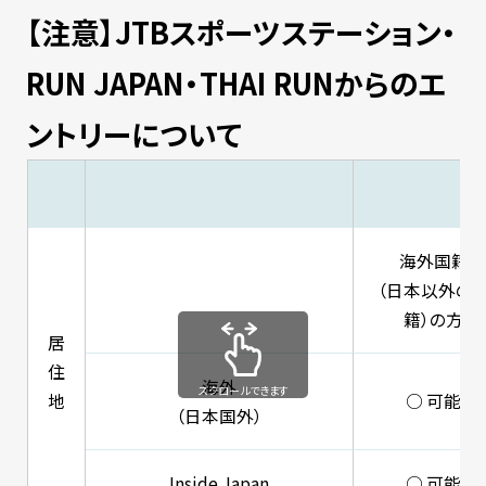
【注意】JTBスポーツステーション・
RUN JAPAN・THAI RUNからのエ
ントリーについて
海外国籍
（日本以外の
籍）の方
居
住
海外
スクロールできます
地
○ 可能
（日本国外）
Inside Japan
○ 可能