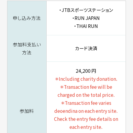
・JTBスポーツステーション
申し込み方法
・RUN JAPAN
・THAI RUN
参加料支払い
カード決済
方法
24,200 円
＊Including charity donation.
＊Transaction fee will be
charged on the total price.
＊Transaction fee varies
参加料
deoendina on each entry site.
Check the entry fee details on
each entry
site.