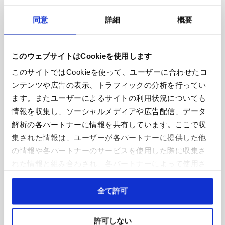
THAI RUN
同意
詳細
概要
各ウェブサイトで登録の際、会員規約に同意の上、会員登録が必
要です。
このウェブサイトはCookieを使用します
募集開始は4月17日(金曜)からとなります。
このサイトではCookieを使って、ユーザーに合わせたコ
2.期間
ンテンツや広告の表示、トラフィックの分析を行ってい
ます。またユーザーによるサイトの利用状況についても
情報を収集し、ソーシャルメディアや広告配信、データ
2026年4月17日（金曜）正午から8月31日（月曜）23時59分
解析の各パートナーに情報を共有しています。ここで収
まで
（JST）
集された情報は、ユーザーが各パートナーに提供した他
申込状況によって申込期間中でも予告なく受付を終了する場合
の情報や各パートナーのサービスを使用した際に収集さ
があります。
れた情報と組み合わされ、各パートナーによって使用さ
3.参加者の決定
れることがあります。
Cookieを許可しない場合、ウェブサイト上のすべての機
全て許可
参加費の入金確認をもって、参加確定とさせていただきま
能やコンテンツに完全にアクセスできなくなる可能性が
す。
あります。
許可しない
定員に達し次第、募集を締め切らせていただきますのでご