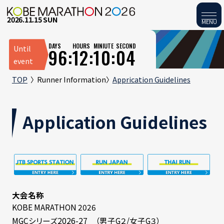
2026.11.15 SUN
MENU
DAYS
HOURS
MINIUTE
SECOND
Until
96:
12:
10:
03
event
TOP
Runner Information
Apprication Guidelines
Application Guidelines
大会名称
KOBE MARATHON 2026
MGCシリーズ2026-27 （男子G２/女子G３）