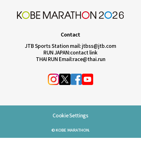
Contact
JTB Sports Station mail:
jtbss@jtb.com
RUN JAPAN:
contact link
THAI RUN Email:
race@thai.run
Cookie Settings
© KOBE MARATHON.