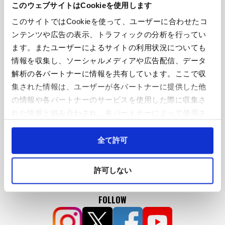
このウェブサイトはCookieを使用します
このサイトではCookieを使って、ユーザーに合わせたコ
ンテンツや広告の表示、トラフィックの分析を行ってい
ます。またユーザーによるサイトの利用状況についても
情報を収集し、ソーシャルメディアや広告配信、データ
If you cannot watch the video, please enable
解析の各パートナーに情報を共有しています。ここで収
cookies.
集された情報は、ユーザーが各パートナーに提供した他
Cookie Settings
の情報や各パートナーのサービスを使用した際に収集さ
れた情報と組み合わされ、各パートナーによって使用さ
れることがあります。
SNS
Cookieを許可しない場合、ウェブサイト上のすべての機
全て許可
能やコンテンツに完全にアクセスできなくなる可能性が
あります。
許可しない
FOLLOW