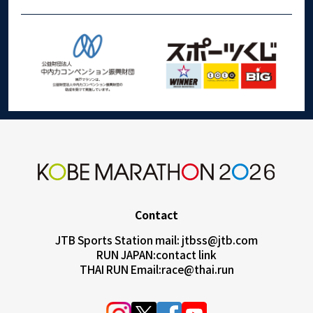
Contact
JTB Sports Station mail:
jtbss@jtb.com
RUN JAPAN:
contact link
THAI RUN Email:
race@thai.run