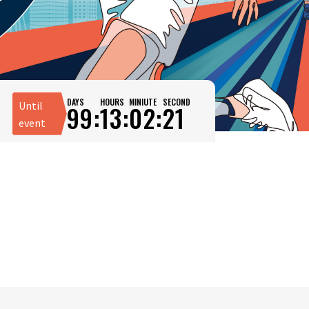
DAYS
HOURS
MINIUTE
SECOND
Until
99:
13:
02:
20
event