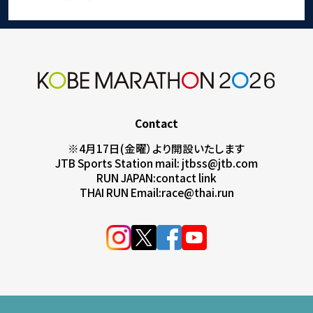
Contact
※4月17日(金曜）より開設いたします
JTB Sports Station mail:
jtbss@jtb.com
RUN JAPAN:
contact link
THAI RUN Email:
race@thai.run