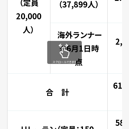
（定員
（37,899人）
20,000
人）
海外ランナー
2,8
※6月1日時
点
スクロールできます
61,
合 計
58