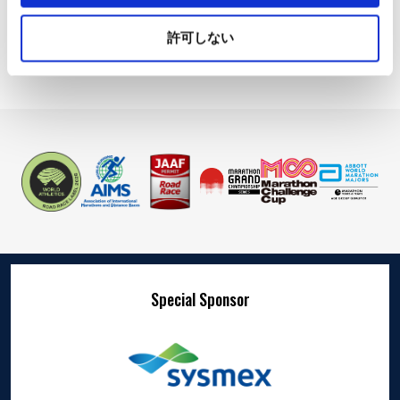
能やコンテンツに完全にアクセスできなくなる可能性が
交流マラソン大会
あります。
許可しない
Special Sponsor