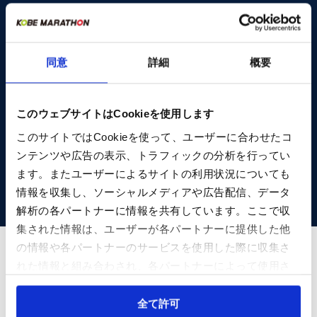
ご希望の方への郵送は行っていません。
同意
詳細
概要
インターネットからダウンロードしてください。
ランナー募集パンフレット（PDF）
このウェブサイトはCookieを使用します
このサイトではCookieを使って、ユーザーに合わせたコ
ボランティア募集パンフレット（PDF）
ンテンツや広告の表示、トラフィックの分析を行ってい
ます。またユーザーによるサイトの利用状況についても
情報を収集し、ソーシャルメディアや広告配信、データ
解析の各パートナーに情報を共有しています。ここで収
集された情報は、ユーザーが各パートナーに提供した他
の情報や各パートナーのサービスを使用した際に収集さ
れた情報と組み合わされ、各パートナーによって使用さ
提携マラソン大会
れることがあります。
Cookieを許可しない場合、ウェブサイト上のすべての機
全て許可