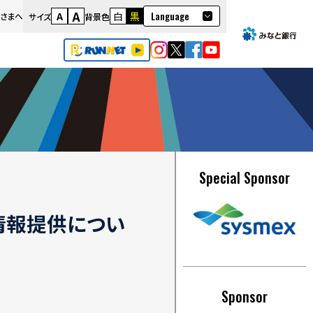
A
Language
A
白
黒
さまへ
サイズ
背景色
日本語
English
繁體語
Special Sponsor
情報提供につい
Sponsor