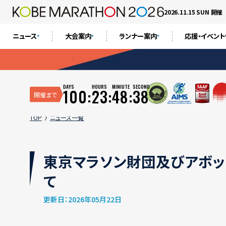
2026.11.15 SUN 開催
ニュース
大会案内
ランナー案内
応援・イベン
DAYS
HOURS
MINIUTE
SECOND
100:
23:
48:
37
開催まで
TOP
ニュース一覧
東京マラソン財団及びアボッ
て
更新日：2026年05月22日