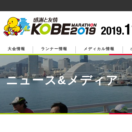
ペ
ー
ジ
の
先
頭
で
す。
大会情報
ランナー情報
メディカル情報
ニュース&メディア