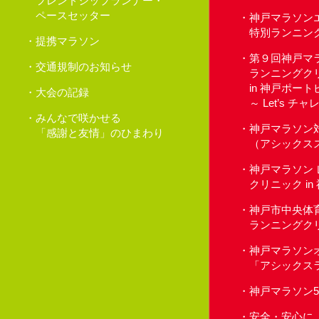
フレンドシップランナー・
ペースセッター
神戸マラソン
特別ランニン
提携マラソン
第９回神戸マ
交通規制のお知らせ
ランニングク
in 神戸ポー
大会の記録
～ Let’s 
みんなで咲かせる
神戸マラソン
「感謝と友情」のひまわり
（アシックス
神戸マラソン
クリニック i
神戸市中央体
ランニングク
神戸マラソン
「アシックス
神戸マラソン
安全・安心に