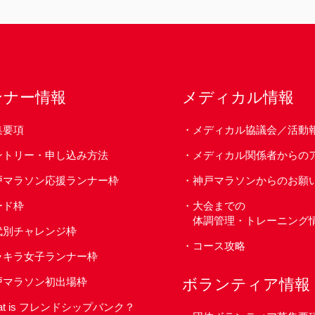
ンナー情報
メディカル情報
集要項
メディカル協議会／活動
ントリー・申し込み方法
メディカル関係者からの
戸マラソン応援ランナー枠
神戸マラソンからのお願
ード枠
大会までの
体調管理・トレーニング
代別チャレンジ枠
コース攻略
ラキラ女子ランナー枠
戸マラソン初出場枠
ボランティア情報
at is フレンドシップバンク？