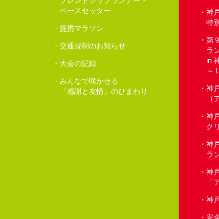
フレンドシップランナー・
ペースセッター
神
特
提携マラソン
第
交通規制のお知らせ
ラ
in
大会の記録
～ 
みんなで咲かせる
神
「感謝と友情」のひまわり
（
神
クリ
神
ラ
神
「
神
安