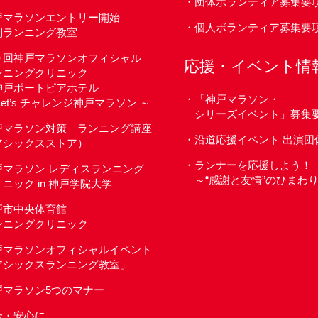
団体ボランティア募集要
戸マラソンエントリー開始
個人ボランティア募集要
別ランニング教室
９回神戸マラソンオフィシャル
応援・イベント情
ンニングクリニック
 神戸ポートピアホテル
「神戸マラソン・
Let’s チャレンジ神戸マラソン ～
シリーズイベント」募集
戸マラソン対策 ランニング講座
沿道応援イベント 出演団
アシックスストア）
ランナーを応援しよう！
戸マラソン レディスランニング
～“感謝と友情”のひまわ
ニック in 神戸学院大学
戸市中央体育館
ンニングクリニック
戸マラソンオフィシャルイベント
アシックスランニング教室」
戸マラソン5つのマナー
全・安心に