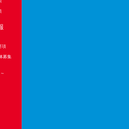
項
項
報
要項
体募集
り～