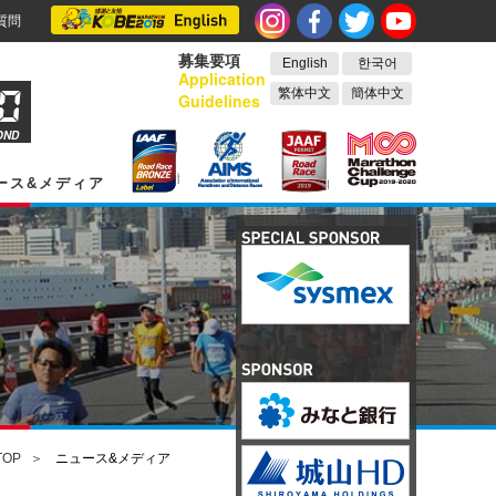
質問
募集要項
English
한국어
Application
繁体中文
簡体中文
Guidelines
OND
ース&メディア
TOP
ニュース&メディア