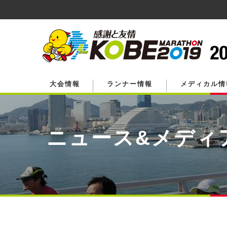
ペ
ー
ジ
の
先
頭
で
す。
大会情報
ランナー情報
メディカル情
ニュース&メディ