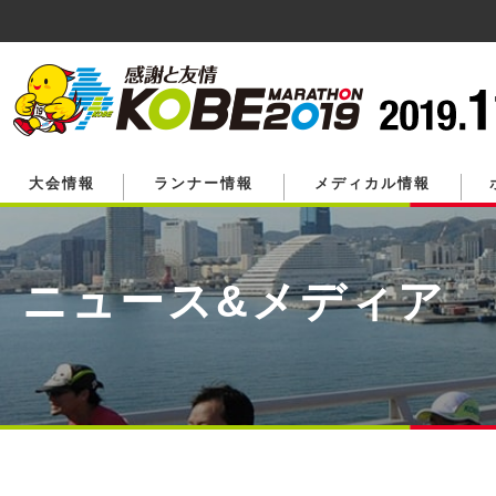
ペ
ー
ジ
の
先
頭
で
す。
大会情報
ランナー情報
メディカル情報
ニュース&メディア