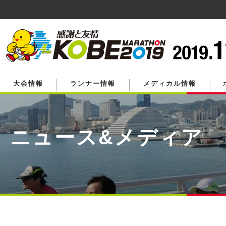
ペ
ー
ジ
の
先
頭
で
す。
大会情報
ランナー情報
メディカル情報
ニュース&メディア