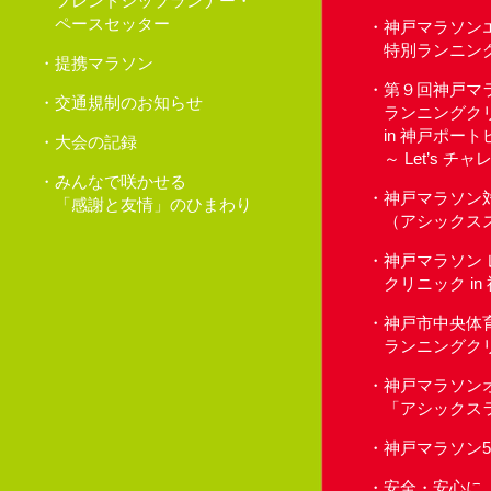
フレンドシップランナー・
ペースセッター
神戸マラソン
特別ランニン
提携マラソン
第９回神戸マ
交通規制のお知らせ
ランニングク
in 神戸ポー
大会の記録
～ Let’s 
みんなで咲かせる
神戸マラソン
「感謝と友情」のひまわり
（アシックス
神戸マラソン
クリニック i
神戸市中央体
ランニングク
神戸マラソン
「アシックス
神戸マラソン
安全・安心に