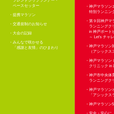
フレンドシップランナー・
ペースセッター
神戸マラソン
特別ランニン
提携マラソン
第９回神戸マ
交通規制のお知らせ
ランニングク
in 神戸ポー
大会の記録
～ Let’s 
みんなで咲かせる
神戸マラソン
「感謝と友情」のひまわり
（アシックス
神戸マラソン
クリニック i
神戸市中央体
ランニングク
神戸マラソン
「アシックス
神戸マラソン
安全・安心に