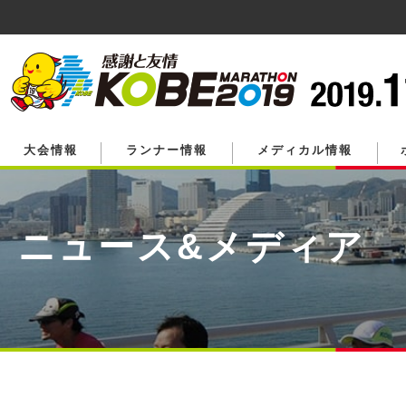
ペ
ー
ジ
の
先
頭
で
す。
大会情報
ランナー情報
メディカル情報
ニュース&メディア