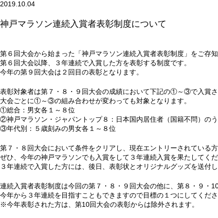
2019.10.04
神戸マラソン連続入賞者表彰制度について
第６回大会から始まった「神戸マラソン連続入賞者表彰制度」をご存知
第６回大会以降、３年連続で入賞した方を表彰する制度です。
今年の第９回大会は２回目の表彰となります。
表彰対象者は第７・８・９回大会の成績において下記の①～③で入賞さ
大会ごとに①～③の組み合わせが変わっても対象となります。
①総合：男女各１～８位
②神戸マラソン・ジャパントップ８：日本国内居住者（国籍不問）のう
③年代別：５歳刻みの男女各１～８位
第７・８回大会において条件をクリアし、現在エントリーされている方
ぜひ、今年の神戸マラソンでも入賞をして３年連続入賞を果たしてくだ
３年連続で入賞した方には、後日、表彰状とオリジナルグッズを送付し
連続入賞者表彰制度は今回の第７・８・９回大会の他に、第８・９・1
今年から３年連続を目指すこともできますので目標の１つにしてくださ
※今年表彰された方は、第10回大会の表彰からは除外されます。