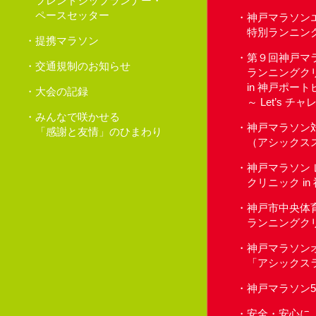
フレンドシップランナー・
ペースセッター
神戸マラソン
特別ランニン
提携マラソン
第９回神戸マ
交通規制のお知らせ
ランニングク
in 神戸ポー
大会の記録
～ Let’s 
みんなで咲かせる
神戸マラソン
「感謝と友情」のひまわり
（アシックス
神戸マラソン
クリニック i
神戸市中央体
ランニングク
神戸マラソン
「アシックス
神戸マラソン
安全・安心に