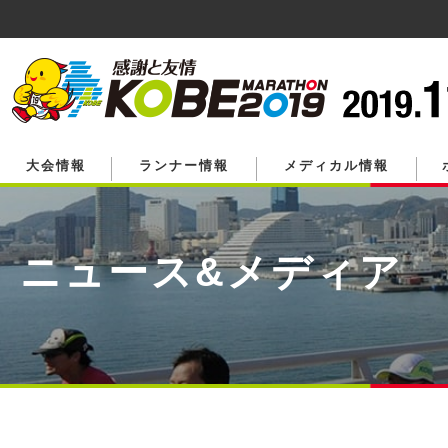
ペ
ー
ジ
の
先
頭
で
す。
大会情報
ランナー情報
メディカル情報
ニュース&メディア