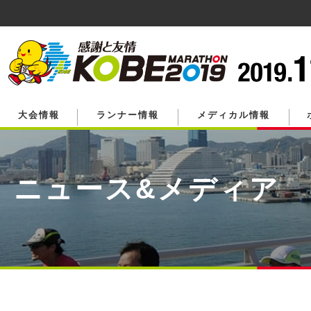
ペ
ー
ジ
の
先
頭
で
す。
大会情報
ランナー情報
メディカル情報
ニュース&メディア