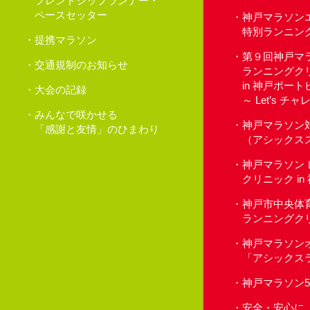
フレンドシップランナー・
ペースセッター
神戸マラソン
特別ランニン
提携マラソン
第９回神戸マ
交通規制のお知らせ
ランニングク
in 神戸ポー
大会の記録
～ Let’s 
みんなで咲かせる
神戸マラソン
「感謝と友情」のひまわり
（アシックス
神戸マラソン
クリニック i
神戸市中央体
ランニングク
神戸マラソン
「アシックス
神戸マラソン
安全・安心に