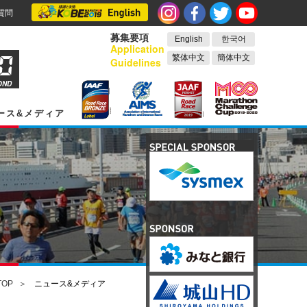
質問
募集要項
English
한국어
Application
繁体中文
簡体中文
Guidelines
OND
ース&メディア
TOP
ニュース&メディア