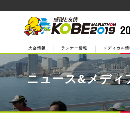
ペ
ー
ジ
の
先
頭
で
す。
大会情報
ランナー情報
メディカル情
ニュース&メディ