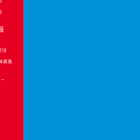
項
項
報
要項
体募集
り～