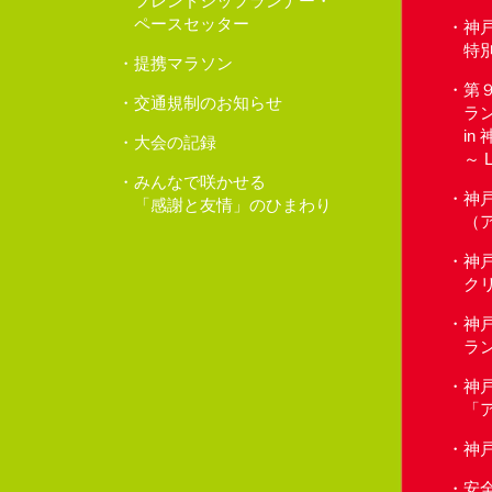
フレンドシップランナー・
ペースセッター
神
特
提携マラソン
第
交通規制のお知らせ
ラ
in
大会の記録
～ 
みんなで咲かせる
神
「感謝と友情」のひまわり
（
神
クリ
神
ラ
神
「
神
安