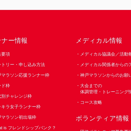
ンナー情報
メディカル情報
集要項
メディカル協議会／活動
ントリー・申し込み方法
メディカル関係者からの
戸マラソン応援ランナー枠
神戸マラソンからのお願
ード枠
大会までの
体調管理・トレーニング
代別チャレンジ枠
コース攻略
ラキラ女子ランナー枠
戸マラソン初出場枠
ボランティア情報
at is フレンドシップバンク？