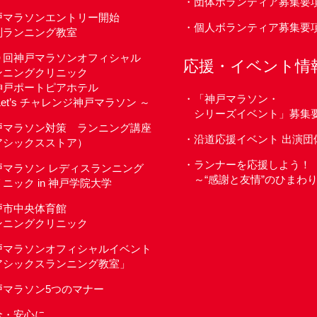
団体ボランティア募集要
戸マラソンエントリー開始
個人ボランティア募集要
別ランニング教室
９回神戸マラソンオフィシャル
応援・イベント情
ンニングクリニック
 神戸ポートピアホテル
「神戸マラソン・
Let’s チャレンジ神戸マラソン ～
シリーズイベント」募集
戸マラソン対策 ランニング講座
沿道応援イベント 出演団
アシックスストア）
ランナーを応援しよう！
戸マラソン レディスランニング
～“感謝と友情”のひまわ
ニック in 神戸学院大学
戸市中央体育館
ンニングクリニック
戸マラソンオフィシャルイベント
アシックスランニング教室」
戸マラソン5つのマナー
全・安心に