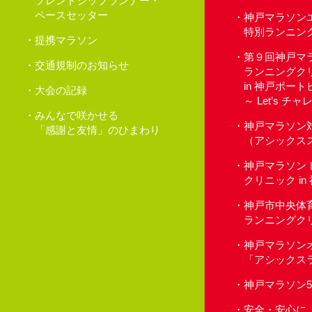
フレンドシップランナー・
ペースセッター
神戸マラソン
特別ランニン
提携マラソン
第９回神戸マ
交通規制のお知らせ
ランニングク
in 神戸ポー
大会の記録
～ Let’s 
みんなで咲かせる
神戸マラソン
「感謝と友情」のひまわり
（アシックス
神戸マラソン
クリニック i
神戸市中央体
ランニングク
神戸マラソン
「アシックス
神戸マラソン
安全・安心に