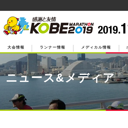
ペ
ー
ジ
の
先
頭
で
す。
大会情報
ランナー情報
メディカル情報
ニュース&メディア