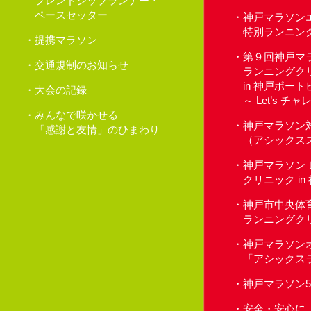
フレンドシップランナー・
ペースセッター
神戸マラソン
特別ランニン
提携マラソン
第９回神戸マ
交通規制のお知らせ
ランニングク
in 神戸ポー
大会の記録
～ Let’s 
みんなで咲かせる
神戸マラソン
「感謝と友情」のひまわり
（アシックス
神戸マラソン
クリニック i
神戸市中央体
ランニングク
神戸マラソン
「アシックス
神戸マラソン
安全・安心に