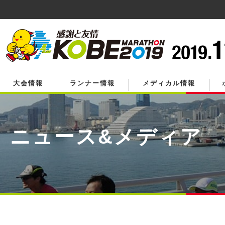
ペ
ー
ジ
の
先
頭
で
す。
大会情報
ランナー情報
メディカル情報
ニュース&メディア