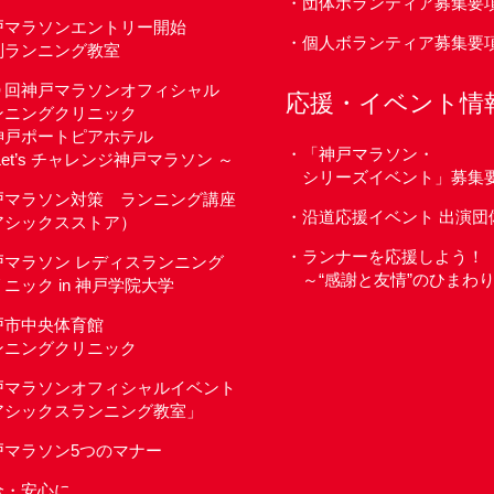
団体ボランティア募集要
戸マラソンエントリー開始
個人ボランティア募集要
別ランニング教室
９回神戸マラソンオフィシャル
応援・イベント情
ンニングクリニック
 神戸ポートピアホテル
「神戸マラソン・
Let’s チャレンジ神戸マラソン ～
シリーズイベント」募集
戸マラソン対策 ランニング講座
沿道応援イベント 出演団
アシックスストア）
ランナーを応援しよう！
戸マラソン レディスランニング
～“感謝と友情”のひまわ
ニック in 神戸学院大学
戸市中央体育館
ンニングクリニック
戸マラソンオフィシャルイベント
アシックスランニング教室」
戸マラソン5つのマナー
全・安心に