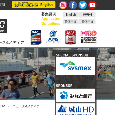
質問
募集要項
English
한국어
Application
繁体中文
簡体中文
Guidelines
OND
ース&メディア
TOP
ニュース&メディア