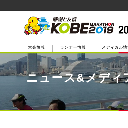
ペ
ー
ジ
の
先
頭
で
す。
大会情報
ランナー情報
メディカル情
ニュース&メディ