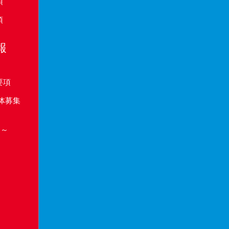
項
項
報
要項
体募集
り～