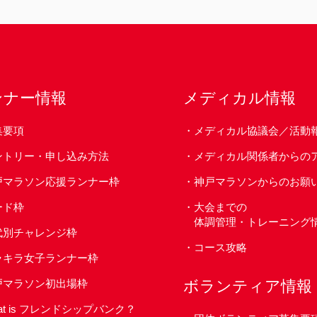
ンナー情報
メディカル情報
集要項
メディカル協議会／活動
ントリー・申し込み方法
メディカル関係者からの
戸マラソン応援ランナー枠
神戸マラソンからのお願
ード枠
大会までの
体調管理・トレーニング
代別チャレンジ枠
コース攻略
ラキラ女子ランナー枠
戸マラソン初出場枠
ボランティア情報
at is フレンドシップバンク？