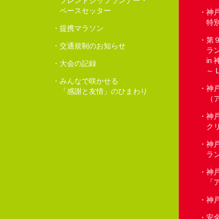
フレンドシップランナー・
ペースセッター
神
特
提携マラソン
第
交通規制のお知らせ
ラ
in
大会の記録
～ 
みんなで咲かせる
神
「感謝と友情」のひまわり
（
神
クリ
神
ラ
神
「
神
安