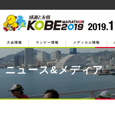
ペ
ー
ジ
の
先
頭
で
す。
大会情報
ランナー情報
メディカル情報
ニュース&メディア