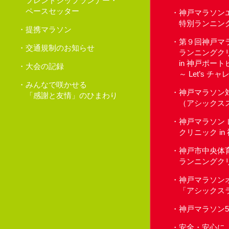
フレンドシップランナー・
ペースセッター
神戸マラソン
特別ランニン
提携マラソン
第９回神戸マ
交通規制のお知らせ
ランニングク
in 神戸ポー
大会の記録
～ Let’s 
みんなで咲かせる
神戸マラソン
「感謝と友情」のひまわり
（アシックス
神戸マラソン
クリニック i
神戸市中央体
ランニングク
神戸マラソン
「アシックス
神戸マラソン
安全・安心に