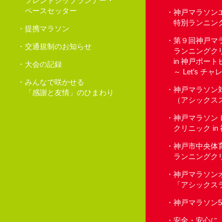
フレンドシップランナー・
ペースセッター
神戸マラソン
特別ランニン
提携マラソン
第９回神戸マ
交通規制のお知らせ
ランニングク
in 神戸ポー
大会の記録
～ Let’s 
みんなで咲かせる
神戸マラソン
「感謝と友情」のひまわり
（アシックス
神戸マラソン
クリニック i
神戸市中央体
ランニングク
神戸マラソン
「アシックス
神戸マラソン
安全・安心に