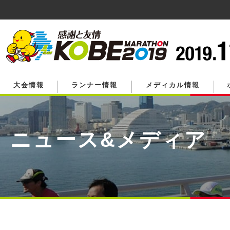
ペ
ー
ジ
の
先
頭
で
す。
大会情報
ランナー情報
メディカル情報
ニュース&メディア