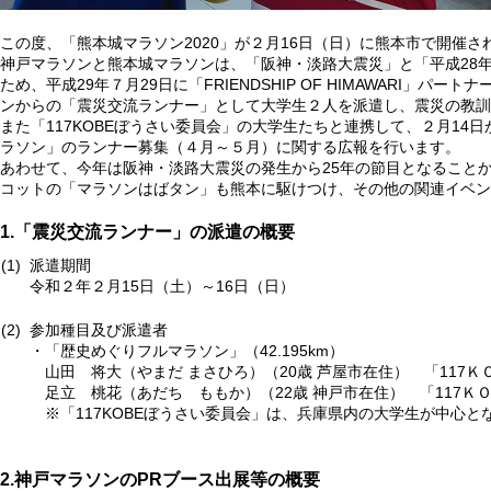
この度、「熊本城マラソン2020」が２月16日（日）に熊本市で開催さ
神戸マラソンと熊本城マラソンは、「阪神・淡路大震災」と「平成28
ため、平成29年７月29日に「FRIENDSHIP OF HIMAWAR
ンからの「震災交流ランナー」として大学生２人を派遣し、震災の教訓
また「117KOBEぼうさい委員会」の大学生たちと連携して、２月14日
ラソン」のランナー募集（４月～５月）に関する広報を行います。
あわせて、今年は阪神・淡路大震災の発生から25年の節目となること
コットの「マラソンはばタン」も熊本に駆けつけ、その他の関連イベン
1.「震災交流ランナー」の派遣の概要
派遣期間
令和２年２月15日（土）～16日（日）
参加種目及び派遣者
「歴史めぐりフルマラソン」（42.195km）
山田 将大（やまだ まさひろ）（20歳 芦屋市在住） 「117
足立 桃花（あだち ももか）（22歳 神戸市在住） 「117
※「117KOBEぼうさい委員会」は、兵庫県内の大学生が中心
2.神戸マラソンのPRブース出展等の概要