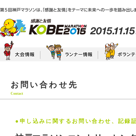
エントリー
集ま
神戸マラソンEXPO2015「感謝と友情ステー
大会テーマ
団体ボランティア募集要項
大会要項
個人
募集要項
エントリー・申込方法のご案内
〜
お問い合わせ先
年代別チャレンジ枠
神戸マラソン初出場枠
ラン
みんなで咲かせる“感謝と友情”のひまわり
プロパティ（シンボルマーク・ロゴタイプ等）
Contact
ご使用について
フレンドシップバンク
HA
ランナー・ボランティアの皆様へ
ラ
沿道の皆様へ
宿泊案内
交通規制のお知らせ
選手・ゲストラ
ラ
●申し込みに関するお問い合わせ、記録
ランナーズインフォメーション
神戸マラソン5つのマナー
もしもの時の雨天に備えて