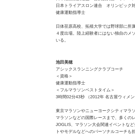
日本トライアスロン連合 オリンピック
健康運動指導士
日体荏原高校、拓殖大学では野球部に所
４度出場。陸上経験者にはない独自のメ
いる。
池田美穂
アシックスランニングクラブコーチ
＜資格＞
健康運動指導士
＜フルマラソンベストタイム＞
3時間02分43秒 （2012年 名古屋ウィ
東京マラソンやニューヨークシティマラ
マラソンなどの国際レースまで、多くの
JOGLIS、マラソン大会関連イベント
トやモデルなどへのパーソナルコーチも