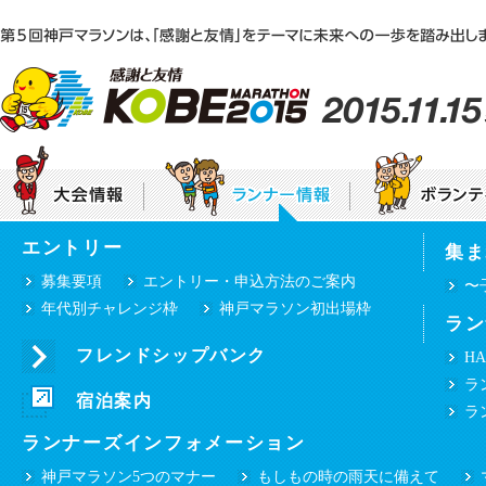
エントリー
集ま
神戸マラソンEXPO2015「感謝と友情ステー
大会テーマ
団体ボランティア募集要項
大会要項
個人
募集要項
エントリー・申込方法のご案内
〜
年代別チャレンジ枠
神戸マラソン初出場枠
ラン
みんなで咲かせる“感謝と友情”のひまわり
プロパティ（シンボルマーク・ロゴタイプ等）
ご使用について
フレンドシップバンク
HA
ランナー・ボランティアの皆様へ
ラ
沿道の皆様へ
宿泊案内
交通規制のお知らせ
選手・ゲストラ
ラ
ランナーズインフォメーション
神戸マラソン5つのマナー
もしもの時の雨天に備えて