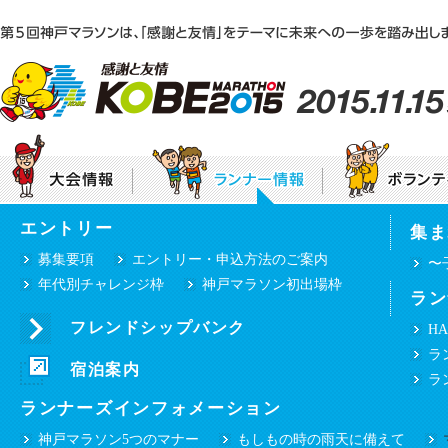
エントリー
集ま
神戸マラソンEXPO2015「感謝と友情ステー
大会テーマ
団体ボランティア募集要項
大会要項
個人
募集要項
エントリー・申込方法のご案内
〜
年代別チャレンジ枠
神戸マラソン初出場枠
ラン
みんなで咲かせる“感謝と友情”のひまわり
プロパティ（シンボルマーク・ロゴタイプ等）
ご使用について
フレンドシップバンク
HA
ランナー・ボランティアの皆様へ
ラ
沿道の皆様へ
宿泊案内
交通規制のお知らせ
選手・ゲストラ
ラ
ランナーズインフォメーション
神戸マラソン5つのマナー
もしもの時の雨天に備えて