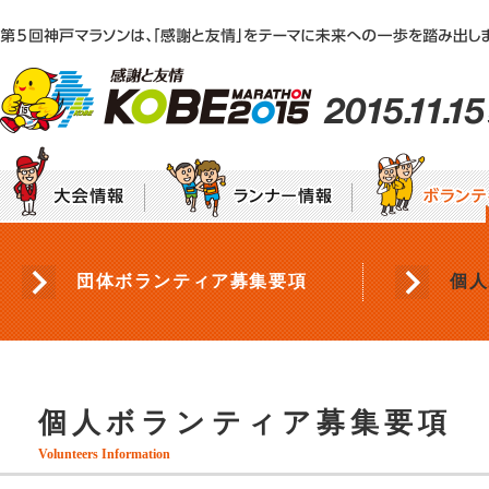
エントリー
集ま
神戸マラソンEXPO2015「感謝と友情ステー
大会テーマ
団体ボランティア募集要項
大会要項
個人
募集要項
エントリー・申込方法のご案内
〜
年代別チャレンジ枠
神戸マラソン初出場枠
ラン
みんなで咲かせる“感謝と友情”のひまわり
プロパティ（シンボルマーク・ロゴタイプ等）
ご使用について
フレンドシップバンク
HA
ランナー・ボランティアの皆様へ
ラ
沿道の皆様へ
宿泊案内
交通規制のお知らせ
選手・ゲストラ
ラ
個人ボランティア募集要項
ランナーズインフォメーション
Volunteers Information
神戸マラソン5つのマナー
もしもの時の雨天に備えて