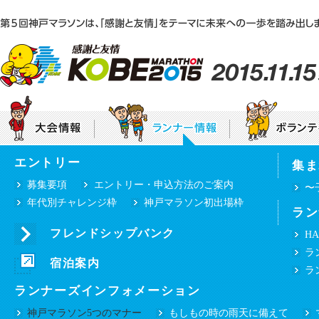
エントリー
集ま
神戸マラソンEXPO2015「感謝と友情ステー
大会テーマ
団体ボランティア募集要項
大会要項
個人
募集要項
エントリー・申込方法のご案内
〜
年代別チャレンジ枠
神戸マラソン初出場枠
ラン
みんなで咲かせる“感謝と友情”のひまわり
プロパティ（シンボルマーク・ロゴタイプ等）
ご使用について
フレンドシップバンク
HA
ランナー・ボランティアの皆様へ
ラ
沿道の皆様へ
宿泊案内
交通規制のお知らせ
選手・ゲストラ
ラ
ランナーズインフォメーション
神戸マラソン5つのマナー
もしもの時の雨天に備えて