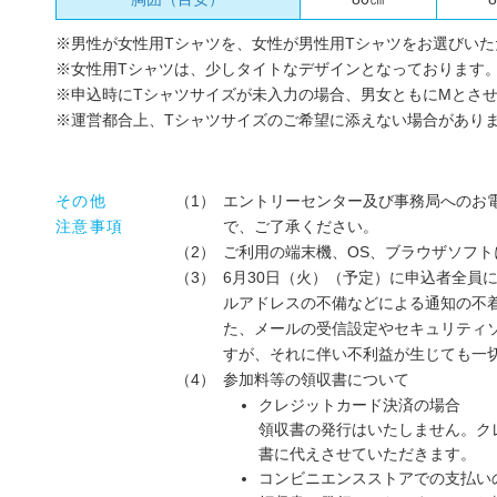
※男性が女性用Tシャツを、女性が男性用Tシャツをお選びい
※女性用Tシャツは、少しタイトなデザインとなっております
※申込時にTシャツサイズが未入力の場合、男女ともにMとさ
※運営都合上、Tシャツサイズのご希望に添えない場合があり
その他
（1）
エントリーセンター及び事務局へのお
注意事項
で、ご了承ください。
（2）
ご利用の端末機、OS、ブラウザソフ
（3）
6月30日（火）（予定）に申込者全員
ルアドレスの不備などによる通知の不
た、メールの受信設定やセキュリティ
すが、それに伴い不利益が生じても一
（4）
参加料等の領収書について
クレジットカード決済の場合
領収書の発行はいたしません。ク
書に代えさせていただきます。
コンビニエンスストアでの支払い