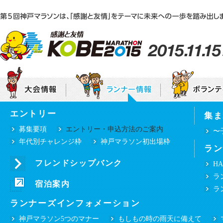
エントリー
集ま
神戸マラソンEXPO2015「感謝と友情ステー
大会テーマ
団体ボランティア募集要項
大会要項
個人
募集要項
エントリー・申込方法のご案内
〜
年代別チャレンジ枠
神戸マラソン初出場枠
ラン
みんなで咲かせる“感謝と友情”のひまわり
プロパティ（シンボルマーク・ロゴタイプ等）
ご使用について
フレンドシップバンク
HA
ランナー・ボランティアの皆様へ
ラ
沿道の皆様へ
宿泊案内
交通規制のお知らせ
選手・ゲストラ
ラ
ランナーズインフォメーション
神戸マラソン5つのマナー
もしもの時の雨天に備えて